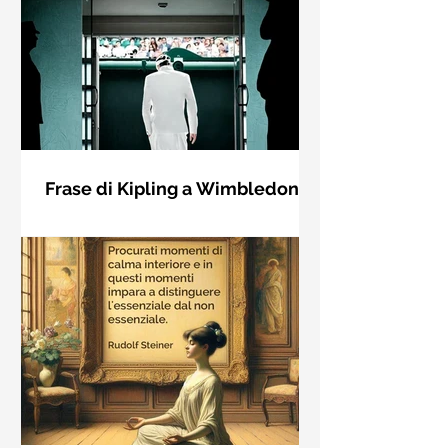
Frase di Kipling a Wimbledon:
"Se puoi incontrare il Trionfo e il
Se riuscirai a confrontarti con Trionfo
Disastro..."
e Rovina e trattare allo stesso modo
questi due impostori. Rudyard
Kipling, Se