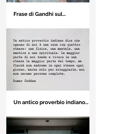
Frase di Gandhi sul
cambiamento: "Sii il
Sii il cambiamento che vuoi vedere
cambiamento che vuoi vedere
nel mondo. Mahatma Gandhi
nel mondo" - Frasi sui muri
Un antico proverbio indiano
dice che ognuno di noi è una
Un antico proverbio indiano dice che
casa con quattro stanze - Frasi
ognuno di noi è una casa con quattro
con la macchina per scrivere
stanze: una fisica, una mentale, una
emotiva e una (...)