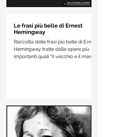
Le frasi più belle di Hermann
Hesse
Le frasi più belle di Ernest
Hemingway
Raccolta delle frasi più belle di
Raccolta delle frasi più belle di Ernest
Hermann Hesse estrapolate dai suoi
Hemingway tratte dalle opere più
libri più importanti come "Siddharta",
importanti quali "Il vecchio e il mare",
"Sull'amore" e "Demian"
"Addio alle armi"