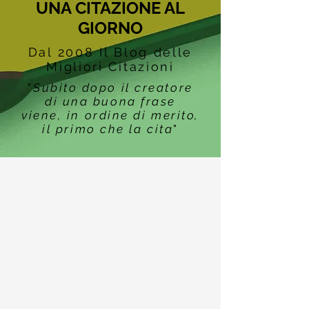
UNA CITAZIONE AL
GIORNO
Dal 2008 Il Blog delle
Migliori Citazioni
"
Subito dopo il creatore
di una buona frase
viene, in ordine di merito,
il primo che la cita
"