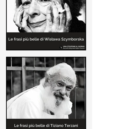
Le frasi più belle delle poesie di
Wisława Szymborska
In questa pagina sono raccolte le
migliori frasi brevi tratte dalle poesie
di Wisława Szymborska sull'amore e
sulla vita