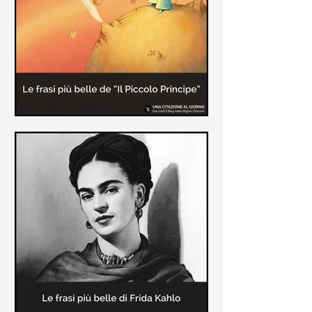
causa la tubercolosi che le tolse la
vita ad appena 30 anni (...)
Le frasi più belle de "Il piccolo
principe" di Antoine de Saint-
Exupèry
Raccolta delle frasi più belle del
Piccolo Principe che trasmettono il
messaggio più significativo: le cose
più importanti della vita (...)