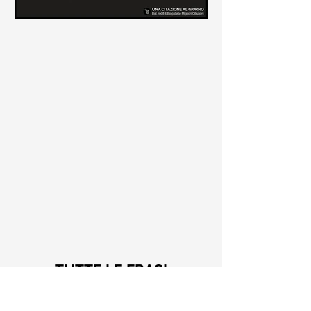
Le frasi più belle di Tiziano
Terzani
Raccolta delle frasi più belle di
Tiziano Terzani tratte dai suoi libri
come "La mia fine è il mio inizio" e "Un
indovino mi disse"
TUTTE LE FRASI