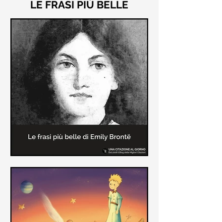
LE FRASI PIÙ BELLE
Le frasi più belle di "Cime
Tempestose" di Emily Brontë
"Cime Tempestose" rimane l'unico
romanzo scritto da Emily Brontë