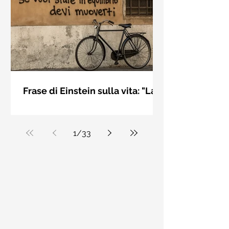
bellezza solo se è accesa una luce
dall'interno. Elisabeth Kübler Ross
Frase di Einstein sulla vita: "La
vita è come andare in
La vita è come andare in bicicletta: se
bicicletta..." - Frasi sui muri
vuoi stare in equilibrio devi muoverti.
Albert Einstein
1
/
33