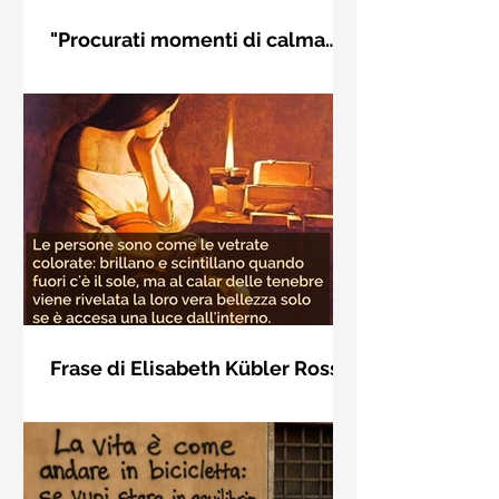
"Procurati momenti di calma
interiore" di Rudolf Steiner
Frase di Rudolf Steiner: "Procurati
momenti di calma interiore e in questi
momenti impara a distinguere
l'essenziale dal non essenziale"
Frase di Elisabeth Kübler Ross
sulla bellezza interiore delle
Le persone sono come le vetrate
persone
colorate: brillano e scintillano quando
fuori c'è il sole, ma al calar delle
tenebre viene rivelata la loro vera