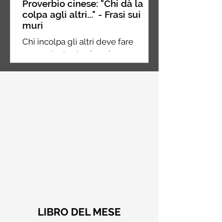
Proverbio cinese: "Chi dà la
colpa agli altri..." - Frasi sui
muri
Chi incolpa gli altri deve fare
ancora tanta strada nel suo
percorso, chi incolpa se stesso è a
metà strada, chi non incolpa
nessuno...
LIBRO DEL MESE