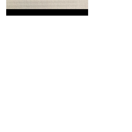
Frase da "Il Gattopardo" sul
cambiamento - Frasi in esergo
Proverbio cinese: "Chi dà la
colpa agli altri..." - Frasi sui muri