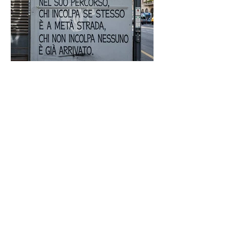
Proverbio cinese: "Chi dà la
colpa agli altri..." - Frasi sui muri