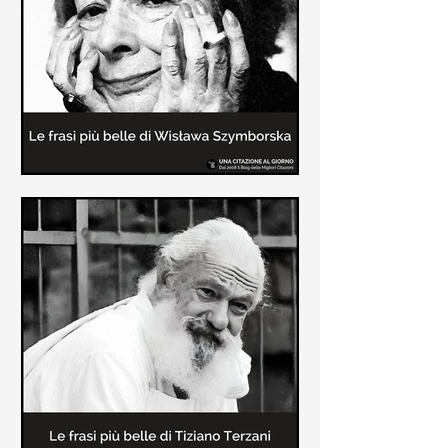
Le frasi più belle delle poesie di
Wisława Szymborska
In questa pagina sono raccolte le
migliori frasi brevi tratte dalle poesie
di Wisława Szymborska sull'amore e
sulla vita