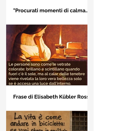
"Procurati momenti di calma
interiore" di Rudolf Steiner
Frase di Rudolf Steiner: "Procurati
momenti di calma interiore e in questi
momenti impara a distinguere
l'essenziale dal non essenziale"
Frase di Elisabeth Kübler Ross
sulla bellezza interiore delle
Le persone sono come le vetrate
persone
colorate: brillano e scintillano quando
fuori c'è il sole, ma al calar delle
tenebre viene rivelata la loro vera