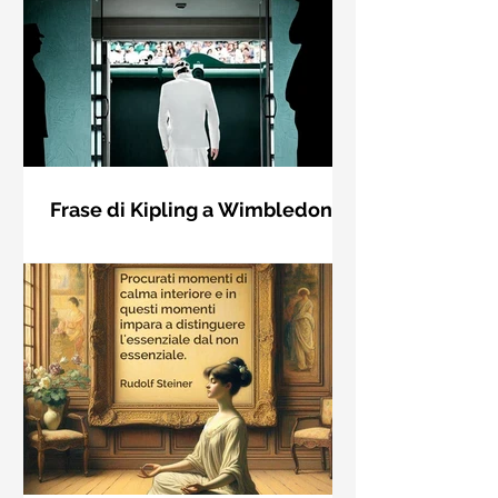
Frase di Kipling a Wimbledon:
"Se puoi incontrare il Trionfo e il
Se riuscirai a confrontarti con Trionfo
Disastro..."
e Rovina e trattare allo stesso modo
questi due impostori. Rudyard
Kipling, Se