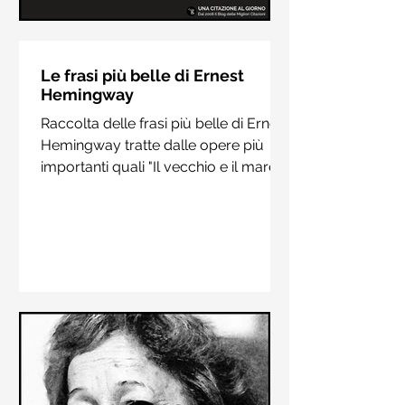
Le frasi più belle di Hermann
Hesse
Le frasi più belle di Ernest
Hemingway
Raccolta delle frasi più belle di
Raccolta delle frasi più belle di Ernest
Hermann Hesse estrapolate dai suoi
Hemingway tratte dalle opere più
libri più importanti come "Siddharta",
importanti quali "Il vecchio e il mare",
"Sull'amore" e "Demian"
"Addio alle armi"