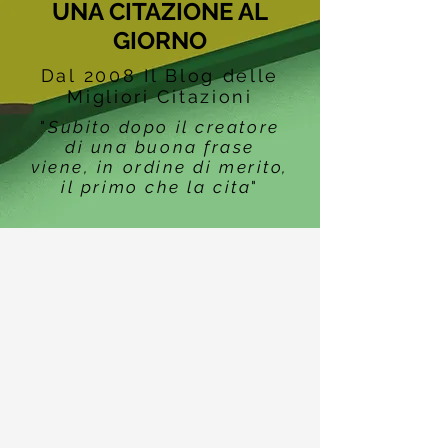
UNA CITAZIONE AL
GIORNO
Dal 2008 Il Blog delle
Migliori Citazioni
"
Subito dopo il creatore
di una buona frase
viene, in ordine di merito,
il primo che la cita
"