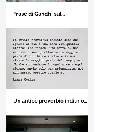
Frase di Gandhi sul
cambiamento: "Sii il
Sii il cambiamento che vuoi vedere
cambiamento che vuoi vedere
nel mondo. Mahatma Gandhi
nel mondo" - Frasi sui muri
Un antico proverbio indiano
dice che ognuno di noi è una
Un antico proverbio indiano dice che
casa con quattro stanze - Frasi
ognuno di noi è una casa con quattro
con la macchina per scrivere
stanze: una fisica, una mentale, una
emotiva e una (...)