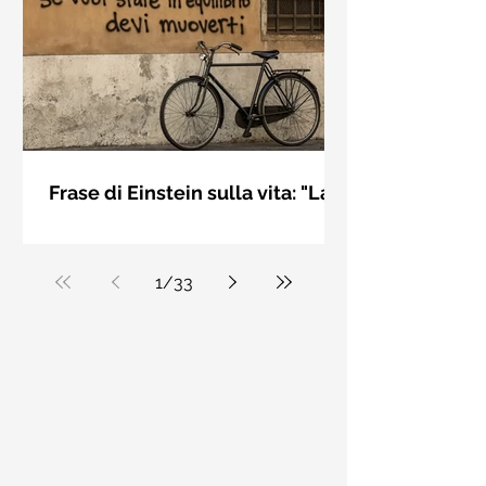
bellezza solo se è accesa una luce
dall'interno. Elisabeth Kübler Ross
Frase di Einstein sulla vita: "La
vita è come andare in
La vita è come andare in bicicletta: se
bicicletta..." - Frasi sui muri
vuoi stare in equilibrio devi muoverti.
Albert Einstein
1
/
33