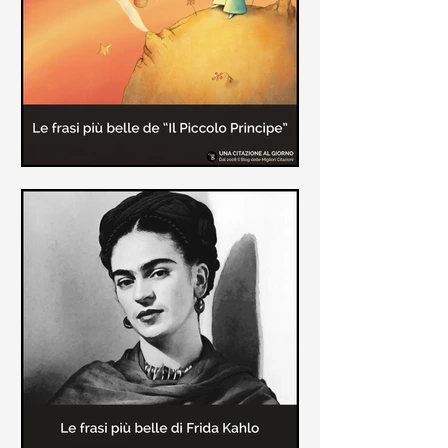
causa la tubercolosi che le tolse la
vita ad appena 30 anni (...)
Le frasi più belle de "Il piccolo
principe" di Antoine de Saint-
Exupèry
Raccolta delle frasi più belle del
Piccolo Principe che trasmettono il
messaggio più significativo: le cose
più importanti della vita (...)