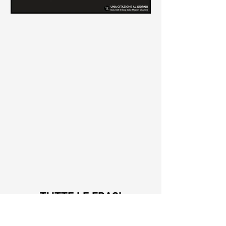
Le frasi più belle di Tiziano
Terzani
Raccolta delle frasi più belle di
Tiziano Terzani tratte dai suoi libri
come "La mia fine è il mio inizio" e "Un
indovino mi disse"
TUTTE LE FRASI