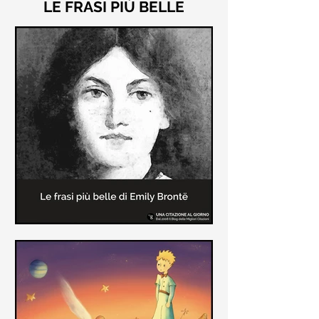
LE FRASI PIÙ BELLE
Le frasi più belle di "Cime
Tempestose" di Emily Brontë
"Cime Tempestose" rimane l'unico
romanzo scritto da Emily Brontë