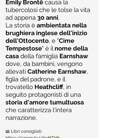
Emily Brontë
 causa la 
tubercolosi che le tolse la vita 
ad appena 
30 anni
. 
La storia è 
ambientata nella 
brughiera inglese dell'inizio 
dell'Ottocento
, e "
Cime 
Tempestose
" è il 
nome della 
casa
 della famiglia 
Earnshaw
dove, da bambini, vengono 
allevati 
Catherine Earnshaw
, 
figlia del padrone, e il 
trovatello 
Heathcliff
, in 
seguito protagonisti di una 
storia d'amore tumultuosa
che caratterizza l'intera 
narrazione.
📖 Libri consigliati: 
https://amzn.to/4hcMTHh