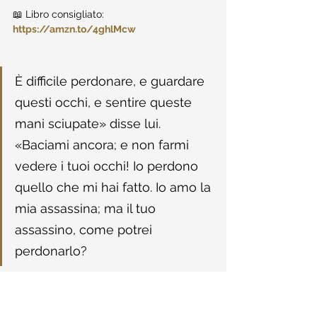
📖 Libro consigliato: 
https://amzn.to/4ghlMcw
È difficile perdonare, e guardare 
questi occhi, e sentire queste 
mani sciupate» disse lui. 
«Baciami ancora; e non farmi 
vedere i tuoi occhi! Io perdono 
quello che mi hai fatto. Io amo la 
mia assassina; ma il tuo 
assassino, come potrei 
perdonarlo?
📖 Libro consigliato: 
https://amzn.to/4ghlMcw