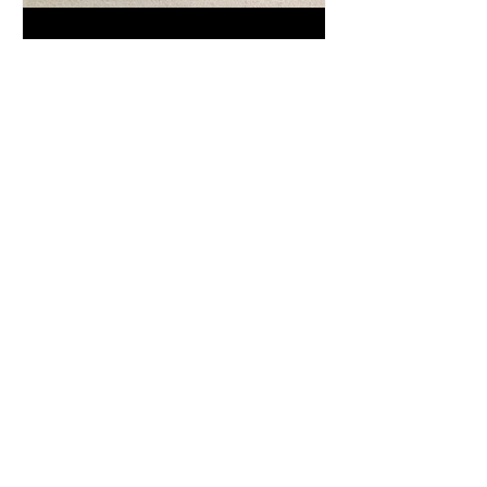
Frase da "Il Gattopardo" sul
cambiamento - Frasi in esergo
Proverbio cinese: "Chi dà la
colpa agli altri..." - Frasi sui muri