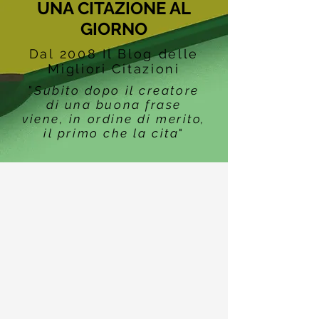
UNA CITAZIONE AL
GIORNO
Dal 2008 Il Blog delle
Migliori Citazioni
"
Subito dopo il creatore
di una buona frase
viene, in ordine di merito,
il primo che la cita
"