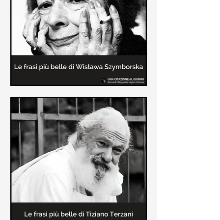
Le frasi più belle delle poesie di
Wisława Szymborska
In questa pagina sono raccolte le
migliori frasi brevi tratte dalle poesie
di Wisława Szymborska sull'amore e
sulla vita