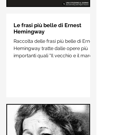
Le frasi più belle di Hermann
Hesse
Le frasi più belle di Ernest
Hemingway
Raccolta delle frasi più belle di
Raccolta delle frasi più belle di Ernest
Hermann Hesse estrapolate dai suoi
Hemingway tratte dalle opere più
libri più importanti come "Siddharta",
importanti quali "Il vecchio e il mare",
"Sull'amore" e "Demian"
"Addio alle armi"