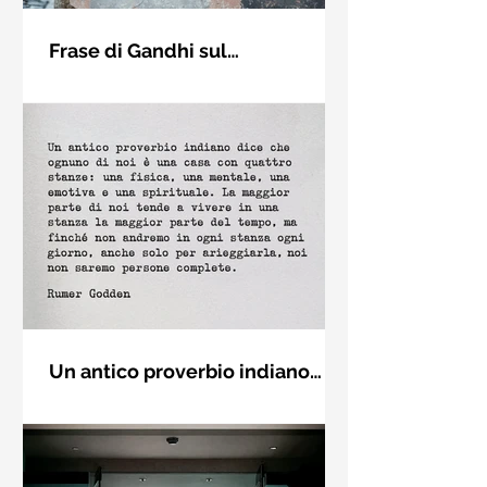
Frase di Gandhi sul
cambiamento: "Sii il
Sii il cambiamento che vuoi vedere
cambiamento che vuoi vedere
nel mondo. Mahatma Gandhi
nel mondo" - Frasi sui muri
Un antico proverbio indiano
dice che ognuno di noi è una
Un antico proverbio indiano dice che
casa con quattro stanze - Frasi
ognuno di noi è una casa con quattro
con la macchina per scrivere
stanze: una fisica, una mentale, una
emotiva e una (...)