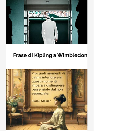
Frase di Kipling a Wimbledon:
"Se puoi incontrare il Trionfo e il
Se riuscirai a confrontarti con Trionfo
Disastro..."
e Rovina e trattare allo stesso modo
questi due impostori. Rudyard
Kipling, Se