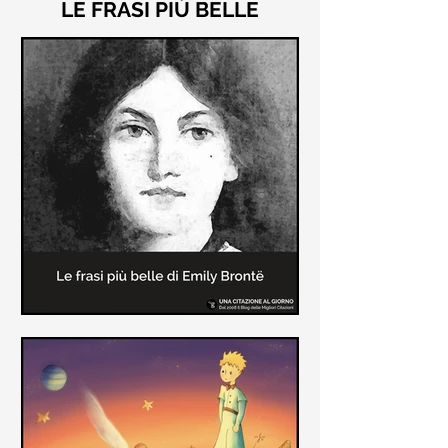
LE FRASI PIÙ BELLE
Le frasi più belle di "Cime
Tempestose" di Emily Brontë
"Cime Tempestose" rimane l'unico
romanzo scritto da Emily Brontë