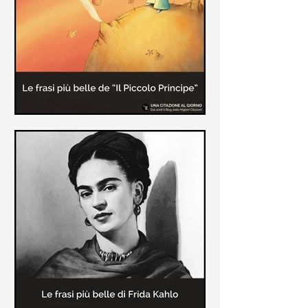
causa la tubercolosi che le tolse la
vita ad appena 30 anni (...)
Le frasi più belle de "Il piccolo
principe" di Antoine de Saint-
Exupèry
Raccolta delle frasi più belle del
Piccolo Principe che trasmettono il
messaggio più significativo: le cose
più importanti della vita (...)