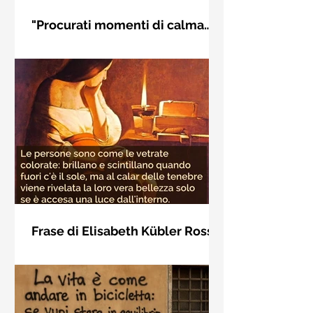
"Procurati momenti di calma
interiore" di Rudolf Steiner
Frase di Rudolf Steiner: "Procurati
momenti di calma interiore e in questi
momenti impara a distinguere
l'essenziale dal non essenziale"
Frase di Elisabeth Kübler Ross
sulla bellezza interiore delle
Le persone sono come le vetrate
persone
colorate: brillano e scintillano quando
fuori c'è il sole, ma al calar delle
tenebre viene rivelata la loro vera