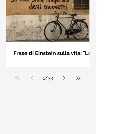
bellezza solo se è accesa una luce
dall'interno. Elisabeth Kübler Ross
Frase di Einstein sulla vita: "La
vita è come andare in
La vita è come andare in bicicletta: se
bicicletta..." - Frasi sui muri
vuoi stare in equilibrio devi muoverti.
Albert Einstein
1
/
33