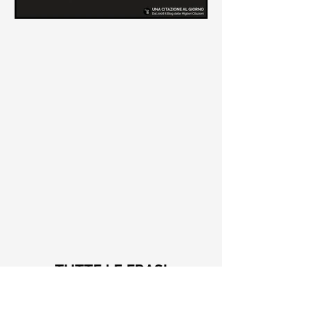
Le frasi più belle di Tiziano
Terzani
Raccolta delle frasi più belle di
Tiziano Terzani tratte dai suoi libri
come "La mia fine è il mio inizio" e "Un
indovino mi disse"
TUTTE LE FRASI