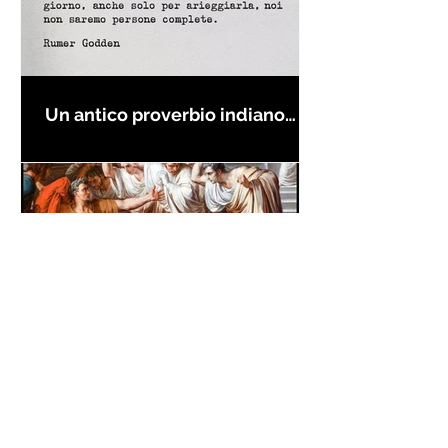
Un antico proverbio indiano
dice che ognuno di noi è una
casa con quattro stanze - Frasi
con la macchina per scrivere
Frase di Giulio Cesare a Bruto:
"Anche tu, Bruto, figlio mio!"