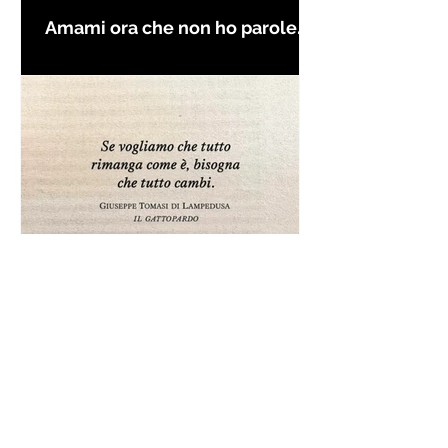
Amami ora che non ho parole
per farti innamorare - Frasi con
la macchina per scrivere
Frase da "Il Gattopardo" sul
cambiamento - Frasi in esergo