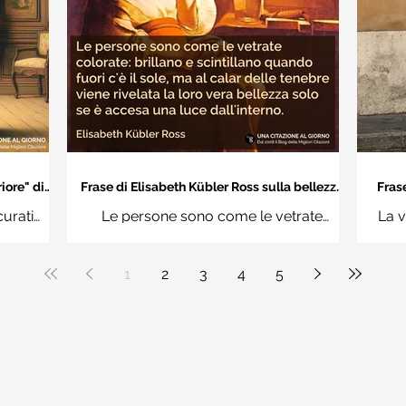
iore" di
Frase di Elisabeth Kübler Ross sulla bellezza
Frase
interiore delle persone
an
curati
Le persone sono come le vetrate
La v
n questi
colorate: brillano e scintillano quando
vuoi
uere
fuori c'è il sole, ma al calar delle tenebre
1
2
3
4
5
ale"
viene rivelata la loro vera bellezza solo
se è accesa una luce dall'interno.
Elisabeth Kübler Ross