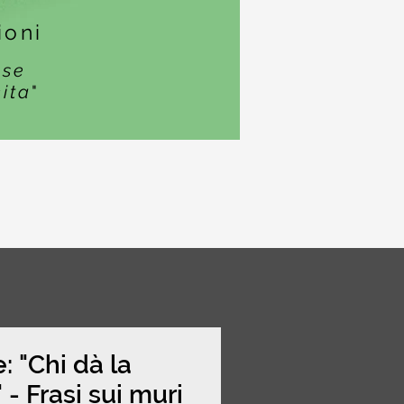
ioni
ase
cita
"
: "Chi dà la
." - Frasi sui muri