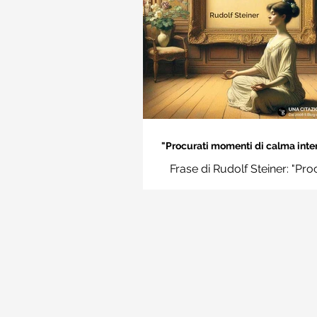
"Procurati momenti di calma inter
Rudolf Steiner
Frase di Rudolf Steiner: "Pro
momenti di calma interiore e i
momenti impara a disting
l'essenziale dal non essenzi