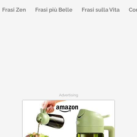
Frasi Zen
Frasi più Belle
Frasi sulla Vita
Con
Advertising