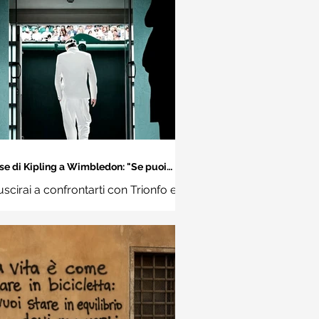
se di Kipling a Wimbledon: "Se puoi
incontrare il Trionfo e il Disastro..."
uscirai a confrontarti con Trionfo e
vina e trattare allo stesso modo
ue impostori. Rudyard Kipling,
Se