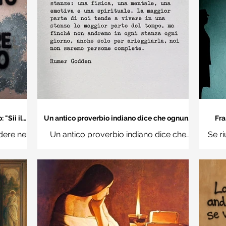
"Sii il
Un antico proverbio indiano dice che ognuno
Fra
 mondo" -
di noi è una casa con quattro stanze - Frasi
dere nel
Un antico proverbio indiano dice che
Se ri
con la macchina per scrivere
hi
ognuno di noi è una casa con quattro
Ro
stanze: una fisica, una mentale, una
questi d
emotiva e una (...)