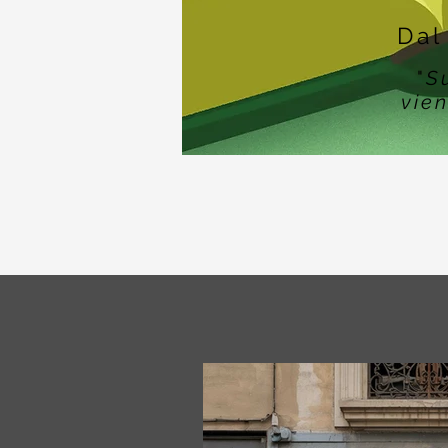
Dal
"
S
vien