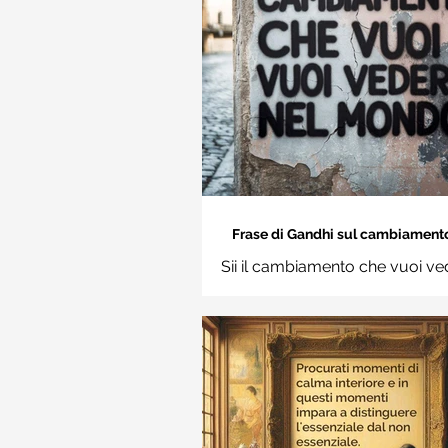
Frase di Gandhi sul cambiamento: 
cambiamento che vuoi vedere nel
Sii il cambiamento che vuoi ve
Frasi sui muri
mondo. Mahatma Gand