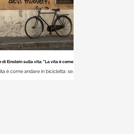
 di Einstein sulla vita: "La vita è come
dare in bicicletta..." - Frasi sui muri
ita è come andare in bicicletta: se
 stare in equilibrio devi muoverti.
Albert Einstein