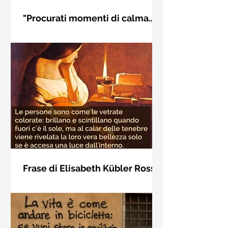
"Procurati momenti di calma
interiore" di Rudolf Steiner
Frase di Rudolf Steiner: "Procurati
momenti di calma interiore e in questi
momenti impara a distinguere
l'essenziale dal non essenziale"
Frase di Elisabeth Kübler Ross
sulla bellezza interiore delle
Le persone sono come le vetrate
persone
colorate: brillano e scintillano quando
fuori c'è il sole, ma al calar delle
tenebre viene rivelata la loro vera