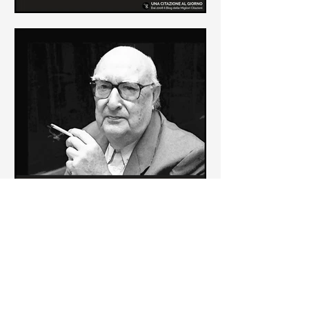
Le frasi più belle di Frida Kahlo
In questa pagina sono raccolte le
frasi più belle di Frida Kahlo
sull'amore e sulla vita.
Le frasi più belle di Andrea
Camilleri
In questa sezione sono raccolte le
frasi più belle di Andrea Camilleri, il