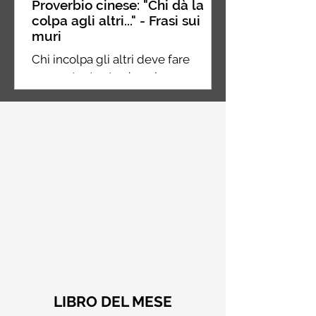
Proverbio cinese: "Chi dà la
colpa agli altri..." - Frasi sui
muri
Chi incolpa gli altri deve fare
ancora tanta strada nel suo
percorso, chi incolpa se stesso è a
metà strada, chi non incolpa
nessuno...
LIBRO DEL MESE