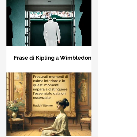
Frase di Kipling a Wimbledon:
"Se puoi incontrare il Trionfo e il
Se riuscirai a confrontarti con Trionfo
Disastro..."
e Rovina e trattare allo stesso modo
questi due impostori. Rudyard
Kipling, Se