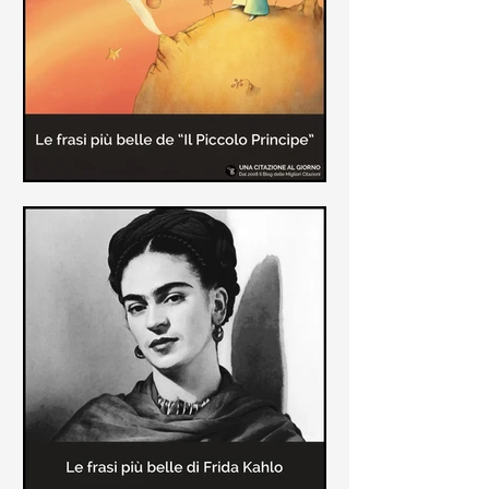
causa la tubercolosi che le tolse la
vita ad appena 30 anni (...)
Le frasi più belle de "Il piccolo
principe" di Antoine de Saint-
Exupèry
Raccolta delle frasi più belle del
Piccolo Principe che trasmettono il
messaggio più significativo: le cose
più importanti della vita (...)