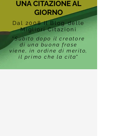
UNA CITAZIONE AL
GIORNO
Dal 2008 Il Blog delle
Migliori Citazioni
"
Subito dopo il creatore
di una buona frase
viene, in ordine di merito,
il primo che la cita
"