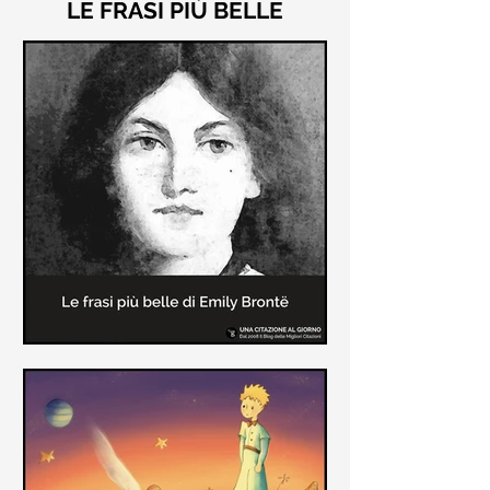
LE FRASI PIÙ BELLE
Le frasi più belle di "Cime
Tempestose" di Emily Brontë
"Cime Tempestose" rimane l'unico
romanzo scritto da Emily Brontë