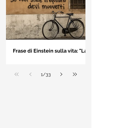
bellezza solo se è accesa una luce
dall'interno. Elisabeth Kübler Ross
Frase di Einstein sulla vita: "La
vita è come andare in
La vita è come andare in bicicletta: se
bicicletta..." - Frasi sui muri
vuoi stare in equilibrio devi muoverti.
Albert Einstein
1
/
33