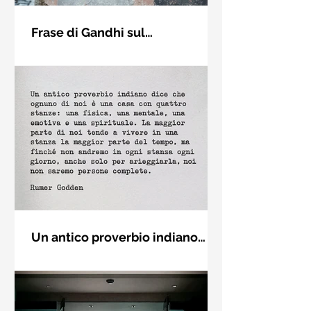
Frase di Gandhi sul
cambiamento: "Sii il
Sii il cambiamento che vuoi vedere
cambiamento che vuoi vedere
nel mondo. Mahatma Gandhi
nel mondo" - Frasi sui muri
Un antico proverbio indiano
dice che ognuno di noi è una
Un antico proverbio indiano dice che
casa con quattro stanze - Frasi
ognuno di noi è una casa con quattro
con la macchina per scrivere
stanze: una fisica, una mentale, una
emotiva e una (...)