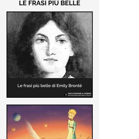
LE FRASI PIÙ BELLE
Le frasi più belle di "Cime
Tempestose" di Emily Brontë
"Cime Tempestose" rimane l'unico
romanzo scritto da Emily Brontë