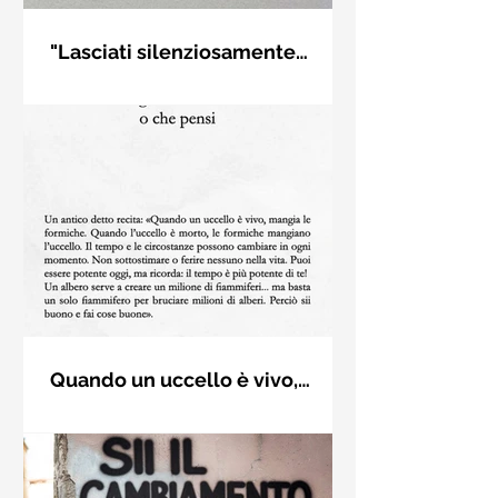
"Lasciati silenziosamente
condurre..." di Rumi - Frasi con
Frase di Gialal al-Din Rumi. "Lasciati
la macchina per scrivere
silenziosamente condurre dalla
strana forza di ciò che ami davvero,
non ti porterà fuori strada"
Quando un uccello è vivo,
mangia le formiche - Karma del
Un antico detto recita: «Quando un
tempo - Frasi dai libri
uccello è vivo, mangia le formiche.
Quando l’uccello è morto, le formiche
mangiano l’uccello. Il (...)