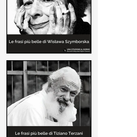
Le frasi più belle delle poesie di
Wisława Szymborska
In questa pagina sono raccolte le
migliori frasi brevi tratte dalle poesie
di Wisława Szymborska sull'amore e
sulla vita