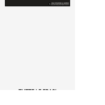
Le frasi più belle di Tiziano
Terzani
Raccolta delle frasi più belle di
Tiziano Terzani tratte dai suoi libri
come "La mia fine è il mio inizio" e "Un
indovino mi disse"
TUTTE LE FRASI