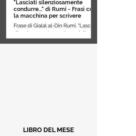
"Lasciati silenziosamente
condurre..." di Rumi - Frasi con
la macchina per scrivere
Frase di Gialal al-Din Rumi. "Lasciati
silenziosamente condurre dalla
strana forza di ciò che ami davvero,
non ti porterà fuori strada"
LIBRO DEL MESE