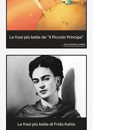
causa la tubercolosi che le tolse la
vita ad appena 30 anni (...)
Le frasi più belle de "Il piccolo
principe" di Antoine de Saint-
Exupèry
Raccolta delle frasi più belle del
Piccolo Principe che trasmettono il
messaggio più significativo: le cose
più importanti della vita (...)