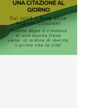
UNA CITAZIONE AL
GIORNO
Dal 2008 Il Blog delle
Migliori Citazioni
"
Subito dopo il creatore
di una buona frase
viene, in ordine di merito,
il primo che la cita
"