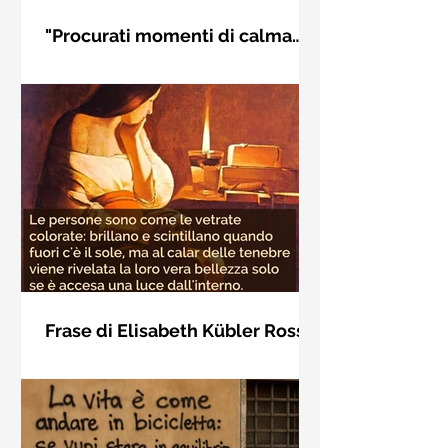
"Procurati momenti di calma
interiore" di Rudolf Steiner
Frase di Rudolf Steiner: "Procurati
momenti di calma interiore e in questi
momenti impara a distinguere
l'essenziale dal non essenziale"
Frase di Elisabeth Kübler Ross
sulla bellezza interiore delle
Le persone sono come le vetrate
persone
colorate: brillano e scintillano quando
fuori c'è il sole, ma al calar delle
tenebre viene rivelata la loro vera