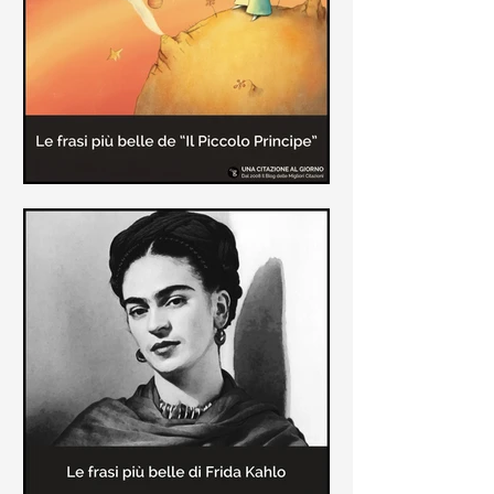
causa la tubercolosi che le tolse la
vita ad appena 30 anni (...)
Le frasi più belle de "Il piccolo
principe" di Antoine de Saint-
Exupèry
Raccolta delle frasi più belle del
Piccolo Principe che trasmettono il
messaggio più significativo: le cose
più importanti della vita (...)