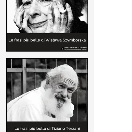
Le frasi più belle delle poesie di
Wisława Szymborska
In questa pagina sono raccolte le
migliori frasi brevi tratte dalle poesie
di Wisława Szymborska sull'amore e
sulla vita