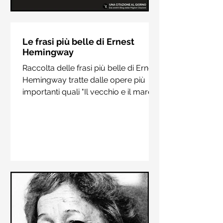
Le frasi più belle di Hermann
Hesse
Le frasi più belle di Ernest
Hemingway
Raccolta delle frasi più belle di
Raccolta delle frasi più belle di Ernest
Hermann Hesse estrapolate dai suoi
Hemingway tratte dalle opere più
libri più importanti come "Siddharta",
importanti quali "Il vecchio e il mare",
"Sull'amore" e "Demian"
"Addio alle armi"