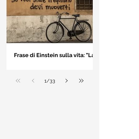
bellezza solo se è accesa una luce
dall'interno. Elisabeth Kübler Ross
Frase di Einstein sulla vita: "La
vita è come andare in
La vita è come andare in bicicletta: se
bicicletta..." - Frasi sui muri
vuoi stare in equilibrio devi muoverti.
Albert Einstein
1
/
33