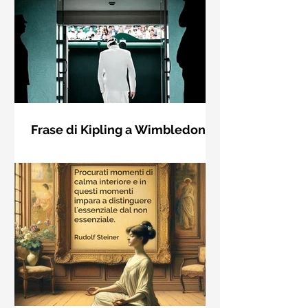
Frase di Kipling a Wimbledon:
"Se puoi incontrare il Trionfo e il
Se riuscirai a confrontarti con Trionfo
Disastro..."
e Rovina e trattare allo stesso modo
questi due impostori. Rudyard
Kipling, Se