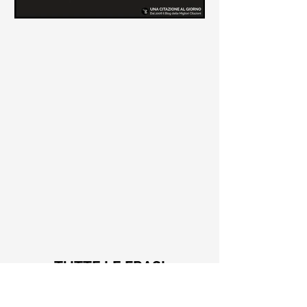
Le frasi più belle di Tiziano
Terzani
Raccolta delle frasi più belle di
Tiziano Terzani tratte dai suoi libri
come "La mia fine è il mio inizio" e "Un
indovino mi disse"
TUTTE LE FRASI