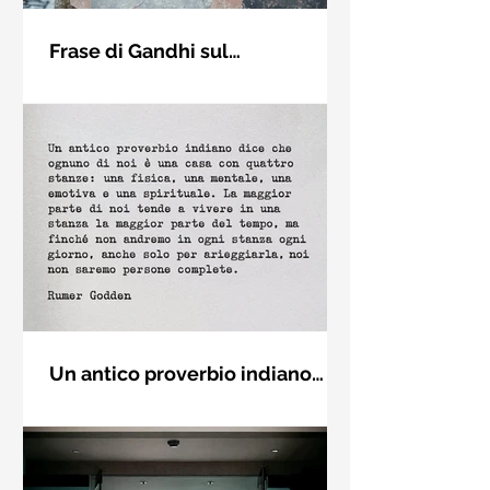
Frase di Gandhi sul
cambiamento: "Sii il
Sii il cambiamento che vuoi vedere
cambiamento che vuoi vedere
nel mondo. Mahatma Gandhi
nel mondo" - Frasi sui muri
Un antico proverbio indiano
dice che ognuno di noi è una
Un antico proverbio indiano dice che
casa con quattro stanze - Frasi
ognuno di noi è una casa con quattro
con la macchina per scrivere
stanze: una fisica, una mentale, una
emotiva e una (...)