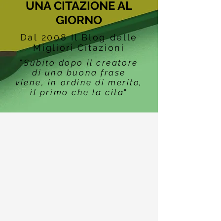
UNA CITAZIONE AL
GIORNO
Dal 2008 Il Blog delle
Migliori Citazioni
"
Subito dopo il creatore
di una buona frase
viene, in ordine di merito,
il primo che la cita
"