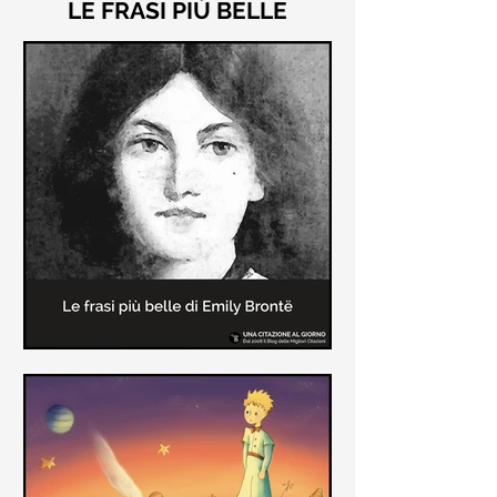
LE FRASI PIÙ BELLE
Le frasi più belle di "Cime
Tempestose" di Emily Brontë
"Cime Tempestose" rimane l'unico
romanzo scritto da Emily Brontë