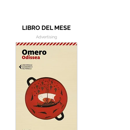
Disastro..."
Frasi in esergo
LIBRO DEL MESE
Advertising