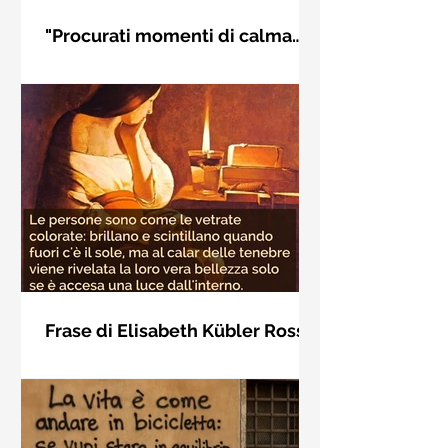
"Procurati momenti di calma
interiore" di Rudolf Steiner
Frase di Rudolf Steiner: "Procurati
momenti di calma interiore e in questi
momenti impara a distinguere
l'essenziale dal non essenziale"
Frase di Elisabeth Kübler Ross
sulla bellezza interiore delle
Le persone sono come le vetrate
persone
colorate: brillano e scintillano quando
fuori c'è il sole, ma al calar delle
tenebre viene rivelata la loro vera