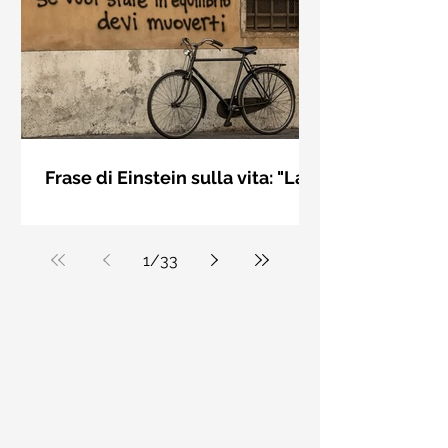
bellezza solo se è accesa una luce
dall'interno. Elisabeth Kübler Ross
Frase di Einstein sulla vita: "La
vita è come andare in
La vita è come andare in bicicletta: se
bicicletta..." - Frasi sui muri
vuoi stare in equilibrio devi muoverti.
Albert Einstein
1
/
33