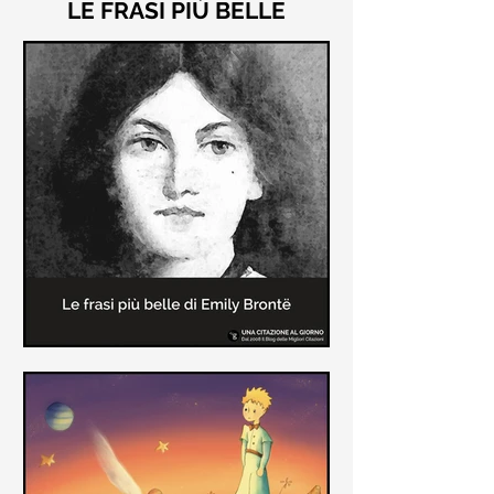
LE FRASI PIÙ BELLE
Le frasi più belle di "Cime
Tempestose" di Emily Brontë
"Cime Tempestose" rimane l'unico
romanzo scritto da Emily Brontë