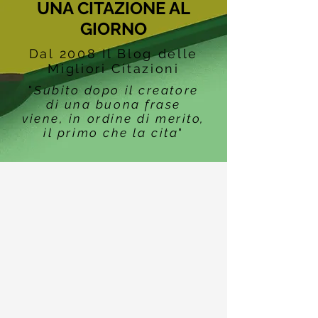
UNA CITAZIONE AL
GIORNO
Dal 2008 Il Blog delle
Migliori Citazioni
"
Subito dopo il creatore
di una buona frase
viene, in ordine di merito,
il primo che la cita
"