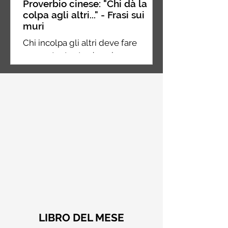
Proverbio cinese: "Chi dà la
colpa agli altri..." - Frasi sui
muri
Chi incolpa gli altri deve fare
ancora tanta strada nel suo
percorso, chi incolpa se stesso è a
metà strada, chi non incolpa
nessuno...
LIBRO DEL MESE