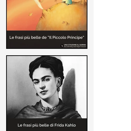
causa la tubercolosi che le tolse la
vita ad appena 30 anni (...)
Le frasi più belle de "Il piccolo
principe" di Antoine de Saint-
Exupèry
Raccolta delle frasi più belle del
Piccolo Principe che trasmettono il
messaggio più significativo: le cose
più importanti della vita (...)