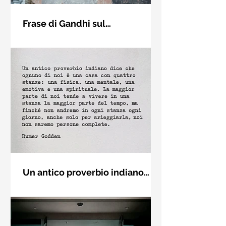
Frase di Gandhi sul
cambiamento: "Sii il
Sii il cambiamento che vuoi vedere
cambiamento che vuoi vedere
nel mondo. Mahatma Gandhi
nel mondo" - Frasi sui muri
Un antico proverbio indiano
dice che ognuno di noi è una
Un antico proverbio indiano dice che
casa con quattro stanze - Frasi
ognuno di noi è una casa con quattro
con la macchina per scrivere
stanze: una fisica, una mentale, una
emotiva e una (...)