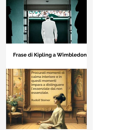
Frase di Kipling a Wimbledon:
"Se puoi incontrare il Trionfo e il
Se riuscirai a confrontarti con Trionfo
Disastro..."
e Rovina e trattare allo stesso modo
questi due impostori. Rudyard
Kipling, Se