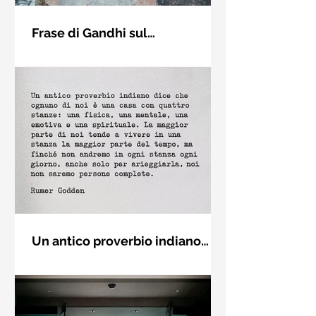
Frase di Gandhi sul
cambiamento: "Sii il
Sii il cambiamento che vuoi vedere
cambiamento che vuoi vedere
nel mondo. Mahatma Gandhi
nel mondo" - Frasi sui muri
Un antico proverbio indiano
dice che ognuno di noi è una
Un antico proverbio indiano dice che
casa con quattro stanze - Frasi
ognuno di noi è una casa con quattro
con la macchina per scrivere
stanze: una fisica, una mentale, una
emotiva e una (...)