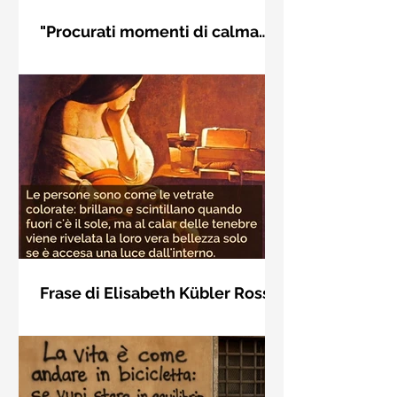
"Procurati momenti di calma
interiore" di Rudolf Steiner
Frase di Rudolf Steiner: "Procurati
momenti di calma interiore e in questi
momenti impara a distinguere
l'essenziale dal non essenziale"
Frase di Elisabeth Kübler Ross
sulla bellezza interiore delle
Le persone sono come le vetrate
persone
colorate: brillano e scintillano quando
fuori c'è il sole, ma al calar delle
tenebre viene rivelata la loro vera