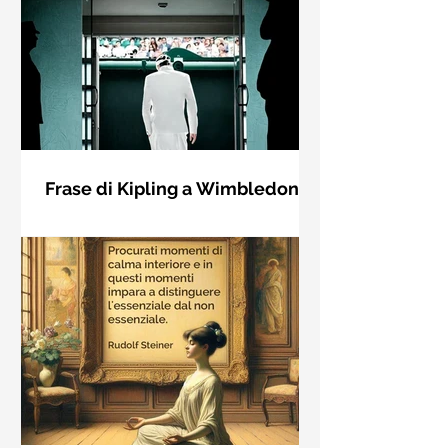
Frase di Kipling a Wimbledon:
"Se puoi incontrare il Trionfo e il
Se riuscirai a confrontarti con Trionfo
Disastro..."
e Rovina e trattare allo stesso modo
questi due impostori. Rudyard
Kipling, Se