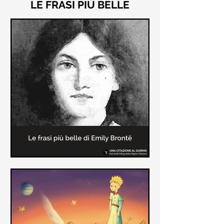
LE FRASI PIÙ BELLE
Le frasi più belle di "Cime
Tempestose" di Emily Brontë
"Cime Tempestose" rimane l'unico
romanzo scritto da Emily Brontë