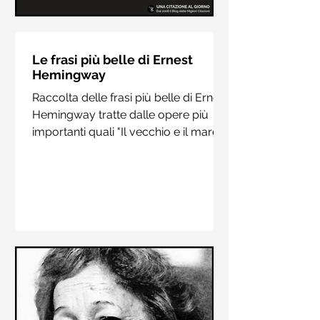
Le frasi più belle di Hermann
Hesse
Le frasi più belle di Ernest
Hemingway
Raccolta delle frasi più belle di
Raccolta delle frasi più belle di Ernest
Hermann Hesse estrapolate dai suoi
Hemingway tratte dalle opere più
libri più importanti come "Siddharta",
importanti quali "Il vecchio e il mare",
"Sull'amore" e "Demian"
"Addio alle armi"