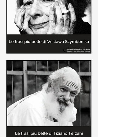
Le frasi più belle delle poesie di
Wisława Szymborska
In questa pagina sono raccolte le
migliori frasi brevi tratte dalle poesie
di Wisława Szymborska sull'amore e
sulla vita