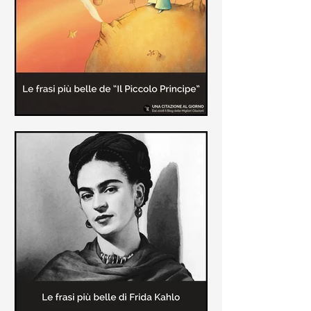
causa la tubercolosi che le tolse la
vita ad appena 30 anni (...)
Le frasi più belle de "Il piccolo
principe" di Antoine de Saint-
Exupèry
Raccolta delle frasi più belle del
Piccolo Principe che trasmettono il
messaggio più significativo: le cose
più importanti della vita (...)