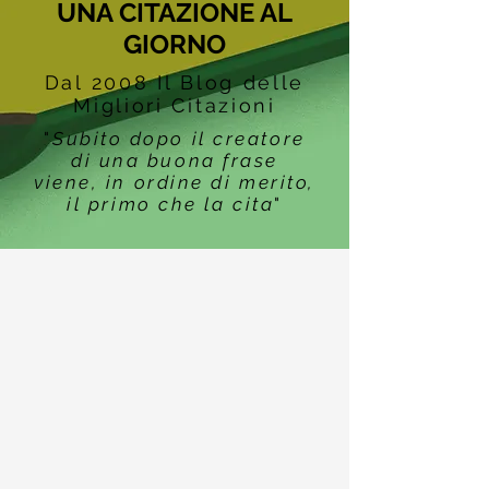
UNA CITAZIONE AL
GIORNO
Dal 2008 Il Blog delle
Migliori Citazioni
"
Subito dopo il creatore
di una buona frase
viene, in ordine di merito,
il primo che la cita
"