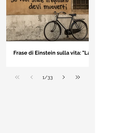
bellezza solo se è accesa una luce
dall'interno. Elisabeth Kübler Ross
Frase di Einstein sulla vita: "La
vita è come andare in
La vita è come andare in bicicletta: se
bicicletta..." - Frasi sui muri
vuoi stare in equilibrio devi muoverti.
Albert Einstein
1
/
33