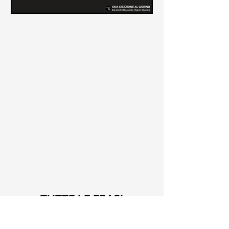
Le frasi più belle di Tiziano
Terzani
Raccolta delle frasi più belle di
Tiziano Terzani tratte dai suoi libri
come "La mia fine è il mio inizio" e "Un
indovino mi disse"
TUTTE LE FRASI