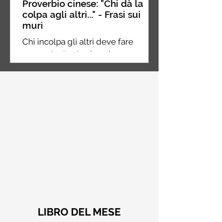
Proverbio cinese: "Chi dà la
colpa agli altri..." - Frasi sui
muri
Chi incolpa gli altri deve fare
ancora tanta strada nel suo
percorso, chi incolpa se stesso è a
metà strada, chi non incolpa
nessuno...
LIBRO DEL MESE