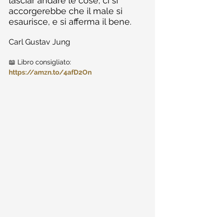
lasciar andare le cose, ci si 
accorgerebbe che il male si 
esaurisce, e si afferma il bene.
Carl Gustav Jung
📖 Libro consigliato: 
https://amzn.to/4afD2On