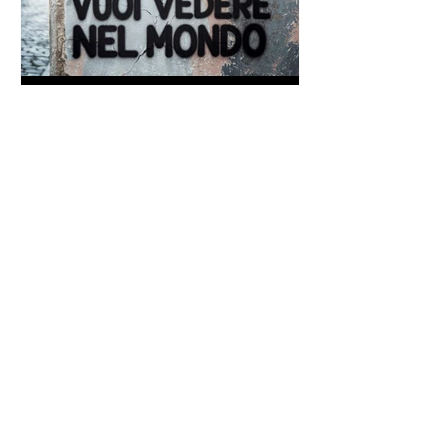
Frase di Gandhi sul
cambiamento: "Sii il
cambiamento che vuoi vedere
nel mondo" - Frasi sui muri
Un antico proverbio indiano
dice che ognuno di noi è una