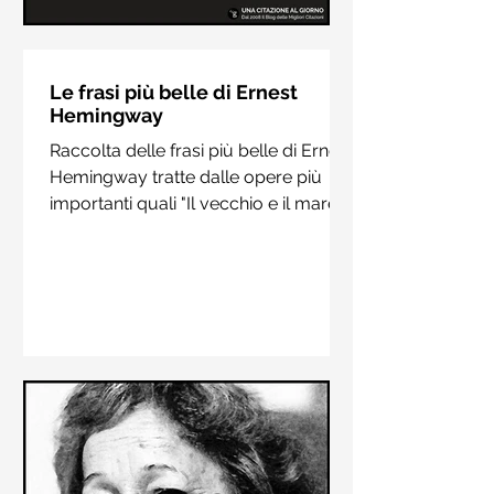
Le frasi più belle di Hermann
Hesse
Le frasi più belle di Ernest
Hemingway
Raccolta delle frasi più belle di
Raccolta delle frasi più belle di Ernest
Hermann Hesse estrapolate dai suoi
Hemingway tratte dalle opere più
libri più importanti come "Siddharta",
importanti quali "Il vecchio e il mare",
"Sull'amore" e "Demian"
"Addio alle armi"