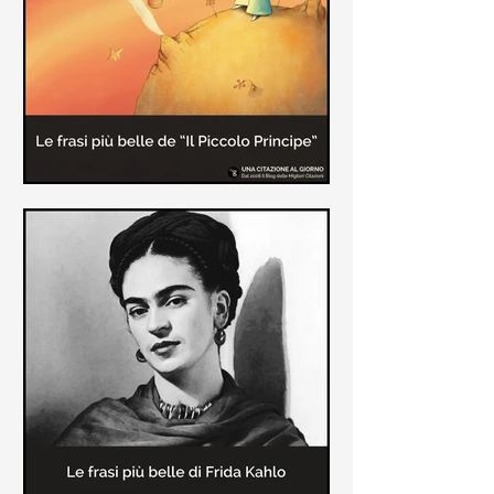
causa la tubercolosi che le tolse la
vita ad appena 30 anni (...)
Le frasi più belle de "Il piccolo
principe" di Antoine de Saint-
Exupèry
Raccolta delle frasi più belle del
Piccolo Principe che trasmettono il
messaggio più significativo: le cose
più importanti della vita (...)