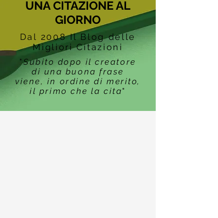
UNA CITAZIONE AL
GIORNO
Dal 2008 Il Blog delle
Migliori Citazioni
"
Subito dopo il creatore
di una buona frase
viene, in ordine di merito,
il primo che la cita
"