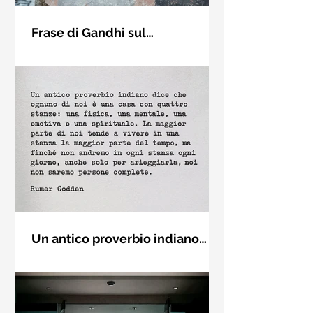
Frase di Gandhi sul
cambiamento: "Sii il
Sii il cambiamento che vuoi vedere
cambiamento che vuoi vedere
nel mondo. Mahatma Gandhi
nel mondo" - Frasi sui muri
Un antico proverbio indiano
dice che ognuno di noi è una
Un antico proverbio indiano dice che
casa con quattro stanze - Frasi
ognuno di noi è una casa con quattro
con la macchina per scrivere
stanze: una fisica, una mentale, una
emotiva e una (...)