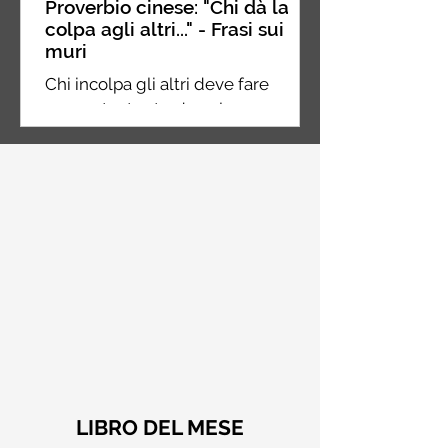
Proverbio cinese: "Chi dà la
colpa agli altri..." - Frasi sui
muri
Chi incolpa gli altri deve fare
ancora tanta strada nel suo
percorso, chi incolpa se stesso è a
metà strada, chi non incolpa
nessuno...
LIBRO DEL MESE