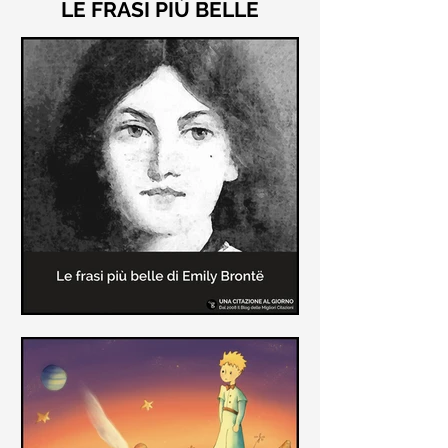
LE FRASI PIÙ BELLE
Le frasi più belle di "Cime
Tempestose" di Emily Brontë
"Cime Tempestose" rimane l'unico
romanzo scritto da Emily Brontë