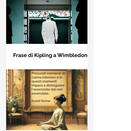
Frase di Kipling a Wimbledon:
"Se puoi incontrare il Trionfo e il
Se riuscirai a confrontarti con Trionfo
Disastro..."
e Rovina e trattare allo stesso modo
questi due impostori. Rudyard
Kipling, Se