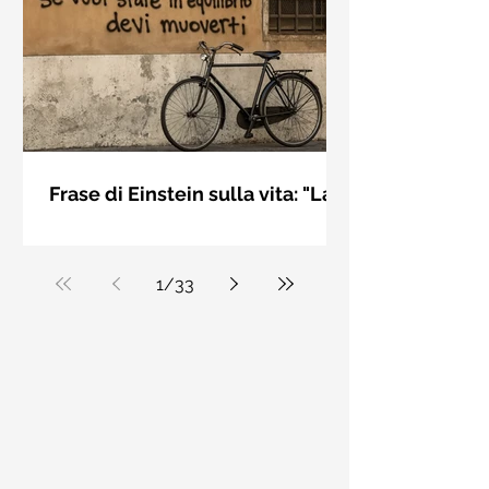
bellezza solo se è accesa una luce
dall'interno. Elisabeth Kübler Ross
Frase di Einstein sulla vita: "La
vita è come andare in
La vita è come andare in bicicletta: se
bicicletta..." - Frasi sui muri
vuoi stare in equilibrio devi muoverti.
Albert Einstein
1
/
33