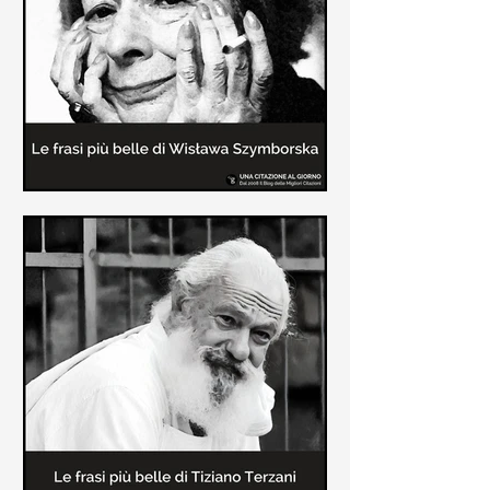
Le frasi più belle delle poesie di
Wisława Szymborska
In questa pagina sono raccolte le
migliori frasi brevi tratte dalle poesie
di Wisława Szymborska sull'amore e
sulla vita