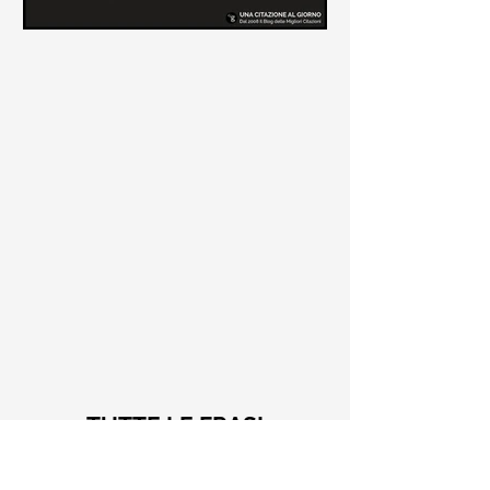
Le frasi più belle di Tiziano
Terzani
Raccolta delle frasi più belle di
Tiziano Terzani tratte dai suoi libri
come "La mia fine è il mio inizio" e "Un
indovino mi disse"
TUTTE LE FRASI