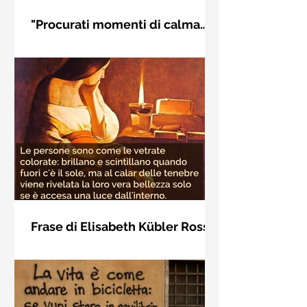
"Procurati momenti di calma
interiore" di Rudolf Steiner
Frase di Rudolf Steiner: "Procurati
momenti di calma interiore e in questi
momenti impara a distinguere
l'essenziale dal non essenziale"
Frase di Elisabeth Kübler Ross
sulla bellezza interiore delle
Le persone sono come le vetrate
persone
colorate: brillano e scintillano quando
fuori c'è il sole, ma al calar delle
tenebre viene rivelata la loro vera