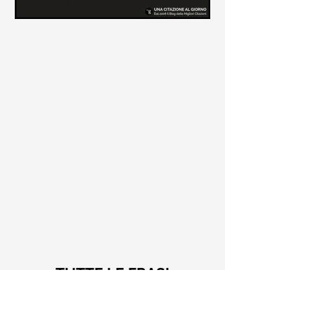
Le frasi più belle di Tiziano
Terzani
Raccolta delle frasi più belle di
Tiziano Terzani tratte dai suoi libri
come "La mia fine è il mio inizio" e "Un
indovino mi disse"
TUTTE LE FRASI