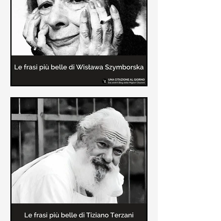
Le frasi più belle delle poesie di
Wisława Szymborska
In questa pagina sono raccolte le
migliori frasi brevi tratte dalle poesie
di Wisława Szymborska sull'amore e
sulla vita