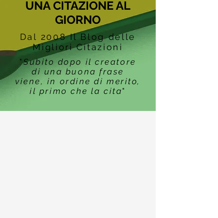
UNA CITAZIONE AL
GIORNO
Dal 2008 Il Blog delle
Migliori Citazioni
"
Subito dopo il creatore
di una buona frase
viene, in ordine di merito,
il primo che la cita
"