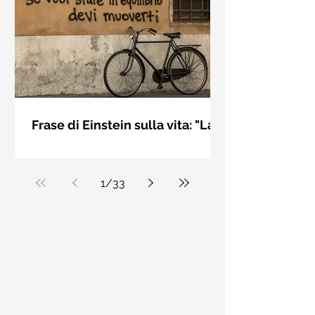
bellezza solo se è accesa una luce
dall'interno. Elisabeth Kübler Ross
Frase di Einstein sulla vita: "La
vita è come andare in
La vita è come andare in bicicletta: se
bicicletta..." - Frasi sui muri
vuoi stare in equilibrio devi muoverti.
Albert Einstein
1
/
33