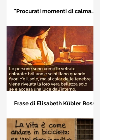
"Procurati momenti di calma
interiore" di Rudolf Steiner
Frase di Rudolf Steiner: "Procurati
momenti di calma interiore e in questi
momenti impara a distinguere
l'essenziale dal non essenziale"
Frase di Elisabeth Kübler Ross
sulla bellezza interiore delle
Le persone sono come le vetrate
persone
colorate: brillano e scintillano quando
fuori c'è il sole, ma al calar delle
tenebre viene rivelata la loro vera