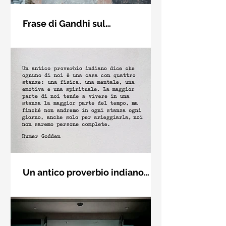
Frase di Gandhi sul
cambiamento: "Sii il
Sii il cambiamento che vuoi vedere
cambiamento che vuoi vedere
nel mondo. Mahatma Gandhi
nel mondo" - Frasi sui muri
Un antico proverbio indiano
dice che ognuno di noi è una
Un antico proverbio indiano dice che
casa con quattro stanze - Frasi
ognuno di noi è una casa con quattro
con la macchina per scrivere
stanze: una fisica, una mentale, una
emotiva e una (...)