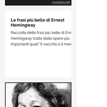
Le frasi più belle di Hermann
Hesse
Le frasi più belle di Ernest
Hemingway
Raccolta delle frasi più belle di
Raccolta delle frasi più belle di Ernest
Hermann Hesse estrapolate dai suoi
Hemingway tratte dalle opere più
libri più importanti come "Siddharta",
importanti quali "Il vecchio e il mare",
"Sull'amore" e "Demian"
"Addio alle armi"