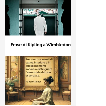
Frase di Kipling a Wimbledon:
"Se puoi incontrare il Trionfo e il
Se riuscirai a confrontarti con Trionfo
Disastro..."
e Rovina e trattare allo stesso modo
questi due impostori. Rudyard
Kipling, Se