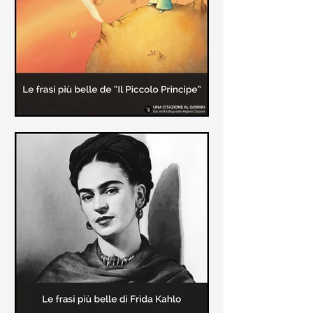
causa la tubercolosi che le tolse la
vita ad appena 30 anni (...)
Le frasi più belle de "Il piccolo
principe" di Antoine de Saint-
Exupèry
Raccolta delle frasi più belle del
Piccolo Principe che trasmettono il
messaggio più significativo: le cose
più importanti della vita (...)