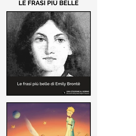
LE FRASI PIÙ BELLE
Le frasi più belle di "Cime
Tempestose" di Emily Brontë
"Cime Tempestose" rimane l'unico
romanzo scritto da Emily Brontë