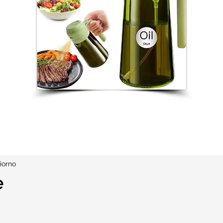
iorno
e