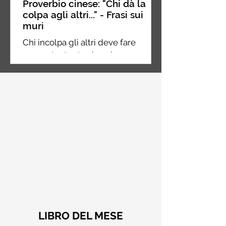
Proverbio cinese: "Chi dà la
colpa agli altri..." - Frasi sui
muri
Chi incolpa gli altri deve fare
ancora tanta strada nel suo
percorso, chi incolpa se stesso è a
metà strada, chi non incolpa
nessuno...
LIBRO DEL MESE