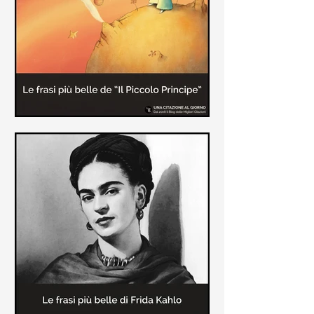
causa la tubercolosi che le tolse la
vita ad appena 30 anni (...)
Le frasi più belle de "Il piccolo
principe" di Antoine de Saint-
Exupèry
Raccolta delle frasi più belle del
Piccolo Principe che trasmettono il
messaggio più significativo: le cose
più importanti della vita (...)