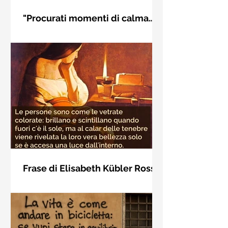
"Procurati momenti di calma
interiore" di Rudolf Steiner
Frase di Rudolf Steiner: "Procurati
momenti di calma interiore e in questi
momenti impara a distinguere
l'essenziale dal non essenziale"
Frase di Elisabeth Kübler Ross
sulla bellezza interiore delle
Le persone sono come le vetrate
persone
colorate: brillano e scintillano quando
fuori c'è il sole, ma al calar delle
tenebre viene rivelata la loro vera