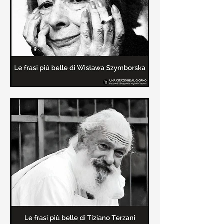
Le frasi più belle delle poesie di
Wisława Szymborska
In questa pagina sono raccolte le
migliori frasi brevi tratte dalle poesie
di Wisława Szymborska sull'amore e
sulla vita