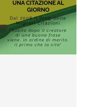
UNA CITAZIONE AL
GIORNO
Dal 2008 Il Blog delle
Migliori Citazioni
"
Subito dopo il creatore
di una buona frase
viene, in ordine di merito,
il primo che la cita
"