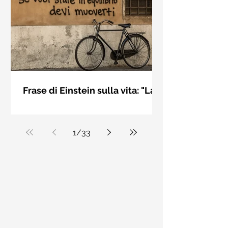
bellezza solo se è accesa una luce
dall'interno. Elisabeth Kübler Ross
Frase di Einstein sulla vita: "La
vita è come andare in
La vita è come andare in bicicletta: se
bicicletta..." - Frasi sui muri
vuoi stare in equilibrio devi muoverti.
Albert Einstein
1
/
33