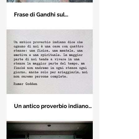
Frase di Gandhi sul
cambiamento: "Sii il
Sii il cambiamento che vuoi vedere
cambiamento che vuoi vedere
nel mondo. Mahatma Gandhi
nel mondo" - Frasi sui muri
Un antico proverbio indiano
dice che ognuno di noi è una
Un antico proverbio indiano dice che
casa con quattro stanze - Frasi
ognuno di noi è una casa con quattro
con la macchina per scrivere
stanze: una fisica, una mentale, una
emotiva e una (...)