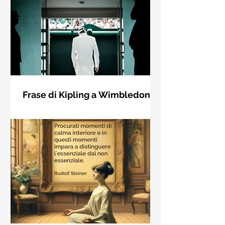
Frase di Kipling a Wimbledon:
"Se puoi incontrare il Trionfo e il
Se riuscirai a confrontarti con Trionfo
Disastro..."
e Rovina e trattare allo stesso modo
questi due impostori. Rudyard
Kipling, Se