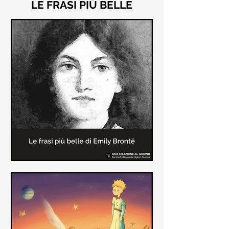
LE FRASI PIÙ BELLE
Le frasi più belle di "Cime
Tempestose" di Emily Brontë
"Cime Tempestose" rimane l'unico
romanzo scritto da Emily Brontë