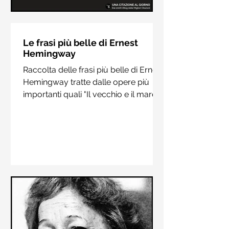
Le frasi più belle di Hermann
Hesse
Le frasi più belle di Ernest
Hemingway
Raccolta delle frasi più belle di
Raccolta delle frasi più belle di Ernest
Hermann Hesse estrapolate dai suoi
Hemingway tratte dalle opere più
libri più importanti come "Siddharta",
importanti quali "Il vecchio e il mare",
"Sull'amore" e "Demian"
"Addio alle armi"