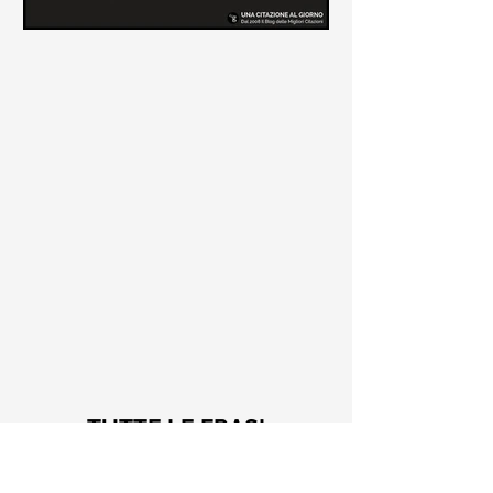
Le frasi più belle di Tiziano
Terzani
Raccolta delle frasi più belle di
Tiziano Terzani tratte dai suoi libri
come "La mia fine è il mio inizio" e "Un
indovino mi disse"
TUTTE LE FRASI