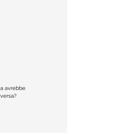
sa avrebbe 
iversa?