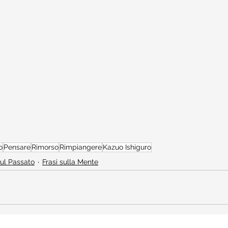
o
Pensare
Rimorso
Rimpiangere
Kazuo Ishiguro
sul Passato
Frasi sulla Mente