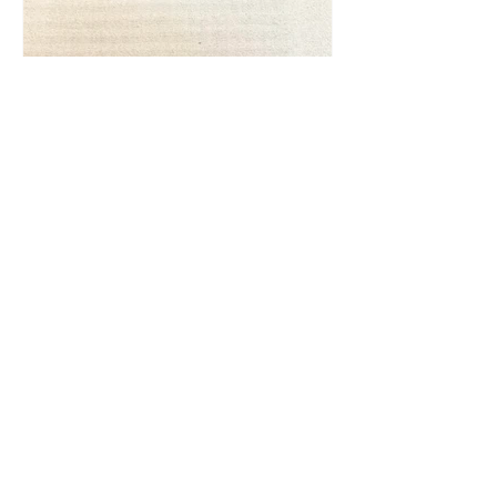
Frase da "Il Gattopardo" sul
cambiamento - Frasi in esergo