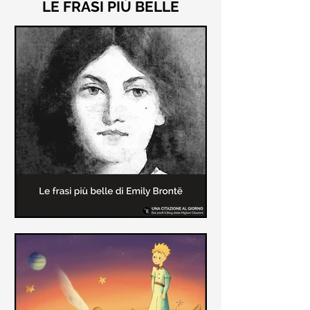
LE FRASI PIÙ BELLE
Le frasi più belle di "Cime
Tempestose" di Emily Brontë
"Cime Tempestose" rimane l'unico
romanzo scritto da Emily Brontë