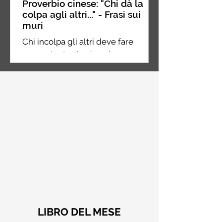
Proverbio cinese: "Chi dà la
colpa agli altri..." - Frasi sui
muri
Chi incolpa gli altri deve fare
ancora tanta strada nel suo
percorso, chi incolpa se stesso è a
metà strada, chi non incolpa
nessuno...
LIBRO DEL MESE