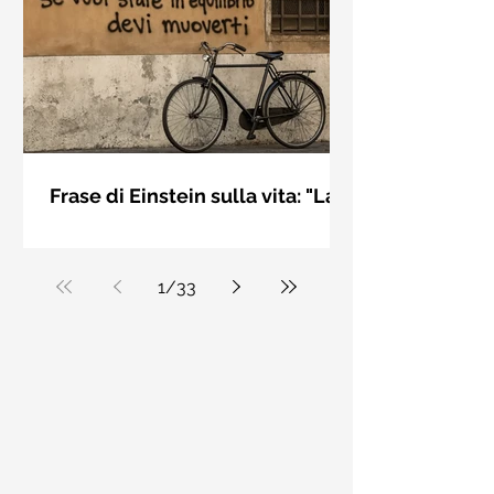
bellezza solo se è accesa una luce
dall'interno. Elisabeth Kübler Ross
Frase di Einstein sulla vita: "La
vita è come andare in
La vita è come andare in bicicletta: se
bicicletta..." - Frasi sui muri
vuoi stare in equilibrio devi muoverti.
Albert Einstein
1
/
33