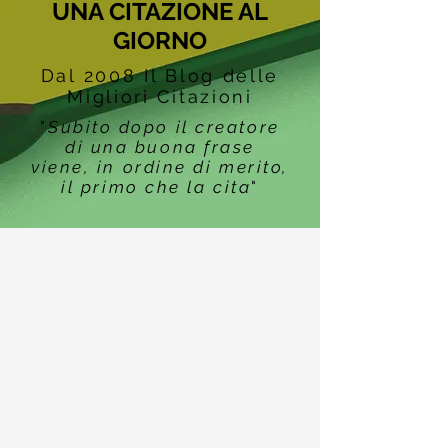
UNA CITAZIONE AL
GIORNO
Dal 2008 Il Blog delle
Migliori Citazioni
"
Subito dopo il creatore
di una buona frase
viene, in ordine di merito,
il primo che la cita
"