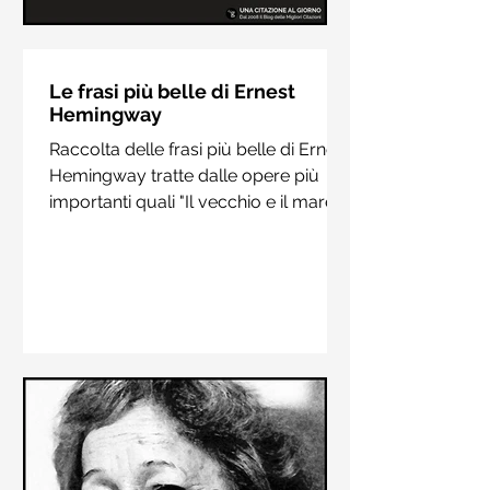
Le frasi più belle di Hermann
Hesse
Le frasi più belle di Ernest
Hemingway
Raccolta delle frasi più belle di
Raccolta delle frasi più belle di Ernest
Hermann Hesse estrapolate dai suoi
Hemingway tratte dalle opere più
libri più importanti come "Siddharta",
importanti quali "Il vecchio e il mare",
"Sull'amore" e "Demian"
"Addio alle armi"