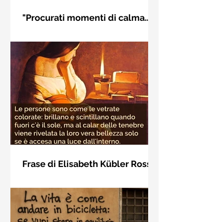
"Procurati momenti di calma
interiore" di Rudolf Steiner
Frase di Rudolf Steiner: "Procurati
momenti di calma interiore e in questi
momenti impara a distinguere
l'essenziale dal non essenziale"
Frase di Elisabeth Kübler Ross
sulla bellezza interiore delle
Le persone sono come le vetrate
persone
colorate: brillano e scintillano quando
fuori c'è il sole, ma al calar delle
tenebre viene rivelata la loro vera