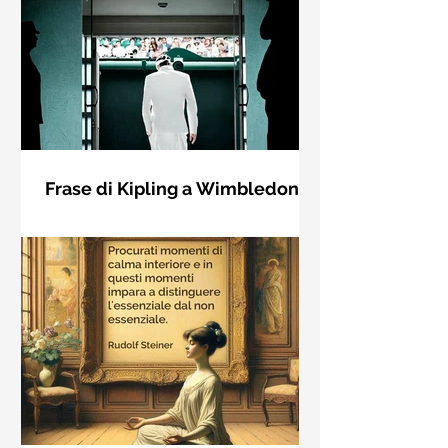
Frase di Kipling a Wimbledon:
"Se puoi incontrare il Trionfo e il
Se riuscirai a confrontarti con Trionfo
Disastro..."
e Rovina e trattare allo stesso modo
questi due impostori. Rudyard
Kipling, Se