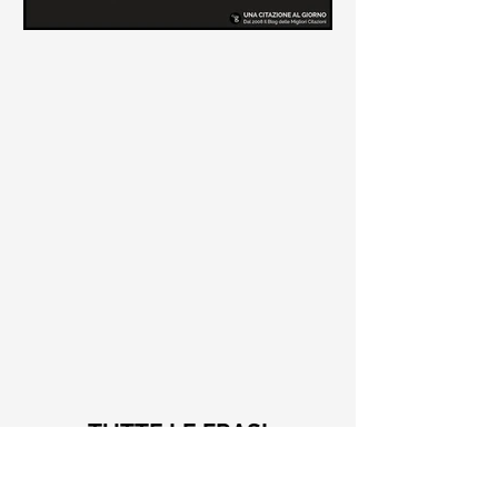
Le frasi più belle di Tiziano
Terzani
Raccolta delle frasi più belle di
Tiziano Terzani tratte dai suoi libri
come "La mia fine è il mio inizio" e "Un
indovino mi disse"
TUTTE LE FRASI