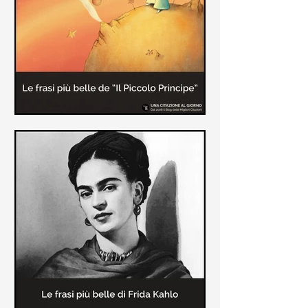
causa la tubercolosi che le tolse la
vita ad appena 30 anni (...)
Le frasi più belle de "Il piccolo
principe" di Antoine de Saint-
Exupèry
Raccolta delle frasi più belle del
Piccolo Principe che trasmettono il
messaggio più significativo: le cose
più importanti della vita (...)