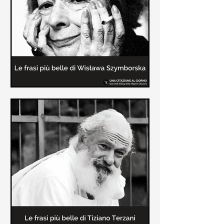
Le frasi più belle delle poesie di
Wisława Szymborska
In questa pagina sono raccolte le
migliori frasi brevi tratte dalle poesie
di Wisława Szymborska sull'amore e
sulla vita