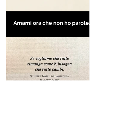
Amami ora che non ho parole
per farti innamorare - Frasi con
la macchina per scrivere
Frase da "Il Gattopardo" sul
cambiamento - Frasi in esergo