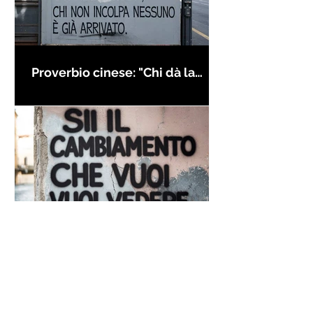
Proverbio cinese: "Chi dà la
colpa agli altri..." - Frasi sui muri
Frase di Gandhi sul
cambiamento: "Sii il
cambiamento che vuoi vedere