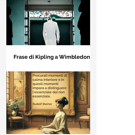
Frase di Kipling a Wimbledon:
"Se puoi incontrare il Trionfo e il
Se riuscirai a confrontarti con Trionfo
Disastro..."
e Rovina e trattare allo stesso modo
questi due impostori. Rudyard
Kipling, Se