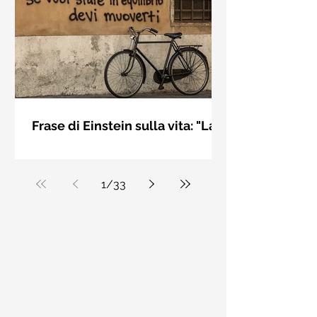
bellezza solo se è accesa una luce
dall'interno. Elisabeth Kübler Ross
Frase di Einstein sulla vita: "La
vita è come andare in
La vita è come andare in bicicletta: se
bicicletta..." - Frasi sui muri
vuoi stare in equilibrio devi muoverti.
Albert Einstein
1
/
33