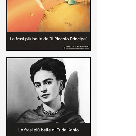
causa la tubercolosi che le tolse la
vita ad appena 30 anni (...)
Le frasi più belle de "Il piccolo
principe" di Antoine de Saint-
Exupèry
Raccolta delle frasi più belle del
Piccolo Principe che trasmettono il
messaggio più significativo: le cose
più importanti della vita (...)