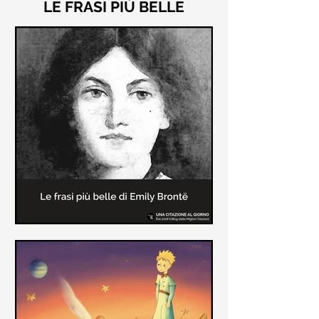
LE FRASI PIÙ BELLE
Le frasi più belle di "Cime
Tempestose" di Emily Brontë
"Cime Tempestose" rimane l'unico
romanzo scritto da Emily Brontë