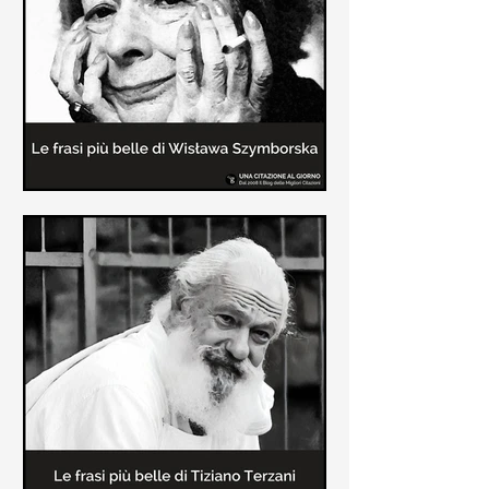
Le frasi più belle delle poesie di
Wisława Szymborska
In questa pagina sono raccolte le
migliori frasi brevi tratte dalle poesie
di Wisława Szymborska sull'amore e
sulla vita