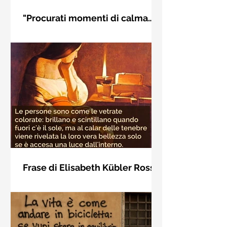
"Procurati momenti di calma
interiore" di Rudolf Steiner
Frase di Rudolf Steiner: "Procurati
momenti di calma interiore e in questi
momenti impara a distinguere
l'essenziale dal non essenziale"
Frase di Elisabeth Kübler Ross
sulla bellezza interiore delle
Le persone sono come le vetrate
persone
colorate: brillano e scintillano quando
fuori c'è il sole, ma al calar delle
tenebre viene rivelata la loro vera