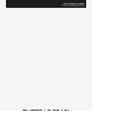
Le frasi più belle di Tiziano
Terzani
Raccolta delle frasi più belle di
Tiziano Terzani tratte dai suoi libri
come "La mia fine è il mio inizio" e "Un
indovino mi disse"
TUTTE LE FRASI