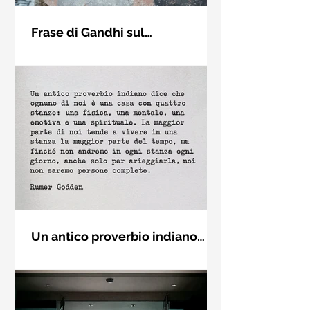
Frase di Gandhi sul
cambiamento: "Sii il
Sii il cambiamento che vuoi vedere
cambiamento che vuoi vedere
nel mondo. Mahatma Gandhi
nel mondo" - Frasi sui muri
Un antico proverbio indiano
dice che ognuno di noi è una
Un antico proverbio indiano dice che
casa con quattro stanze - Frasi
ognuno di noi è una casa con quattro
con la macchina per scrivere
stanze: una fisica, una mentale, una
emotiva e una (...)