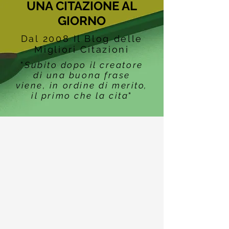
UNA CITAZIONE AL
GIORNO
Dal 2008 Il Blog delle
Migliori Citazioni
"
Subito dopo il creatore
di una buona frase
viene, in ordine di merito,
il primo che la cita
"