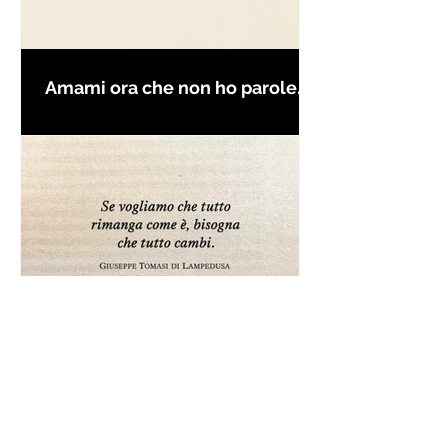
Amami ora che non ho parole
per farti innamorare - Frasi con
la macchina per scrivere
Frase da "Il Gattopardo" sul
cambiamento - Frasi in esergo