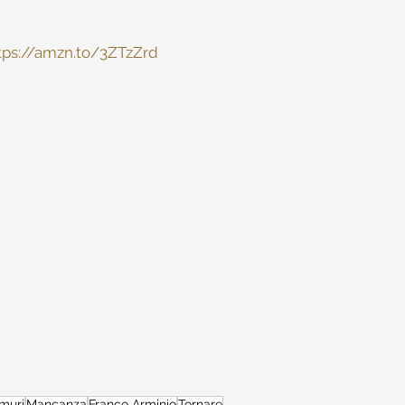
tps://amzn.to/3ZTzZrd
 muri
Mancanza
Franco Arminio
Tornare