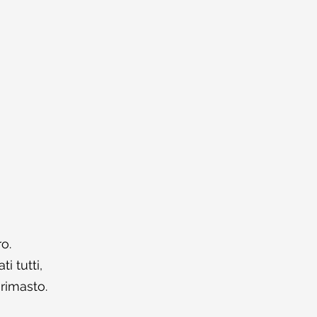
o.
i tutti,
rimasto.