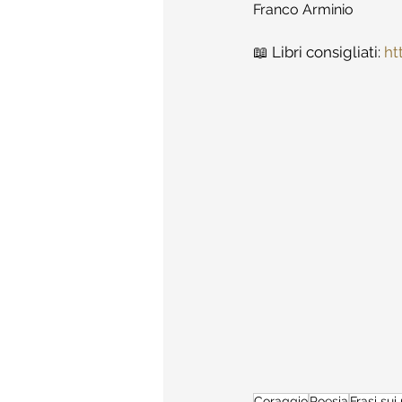
Franco Arminio
📖 Libri consigliati: 
ht
Coraggio
Poesia
Frasi sui