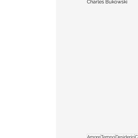
Charles Bukowski
Amore
Tempo
Desiderio
C