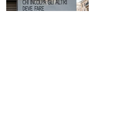
Proverbio cinese: "Chi dà la
colpa agli altri..." - Frasi sui muri