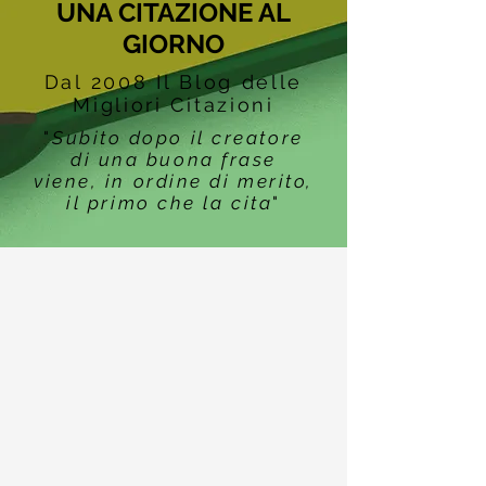
UNA CITAZIONE AL
GIORNO
Dal 2008 Il Blog delle
Migliori Citazioni
"
Subito dopo il creatore
di una buona frase
viene, in ordine di merito,
il primo che la cita
"