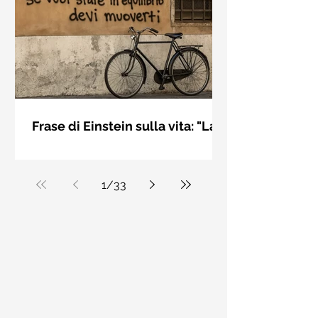
bellezza solo se è accesa una luce
dall'interno. Elisabeth Kübler Ross
Frase di Einstein sulla vita: "La
vita è come andare in
La vita è come andare in bicicletta: se
bicicletta..." - Frasi sui muri
vuoi stare in equilibrio devi muoverti.
Albert Einstein
1
/
33