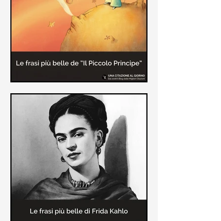
causa la tubercolosi che le tolse la
vita ad appena 30 anni (...)
Le frasi più belle de "Il piccolo
principe" di Antoine de Saint-
Exupèry
Raccolta delle frasi più belle del
Piccolo Principe che trasmettono il
messaggio più significativo: le cose
più importanti della vita (...)