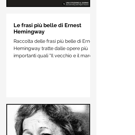
Le frasi più belle di Hermann
Hesse
Le frasi più belle di Ernest
Hemingway
Raccolta delle frasi più belle di
Raccolta delle frasi più belle di Ernest
Hermann Hesse estrapolate dai suoi
Hemingway tratte dalle opere più
libri più importanti come "Siddharta",
importanti quali "Il vecchio e il mare",
"Sull'amore" e "Demian"
"Addio alle armi"