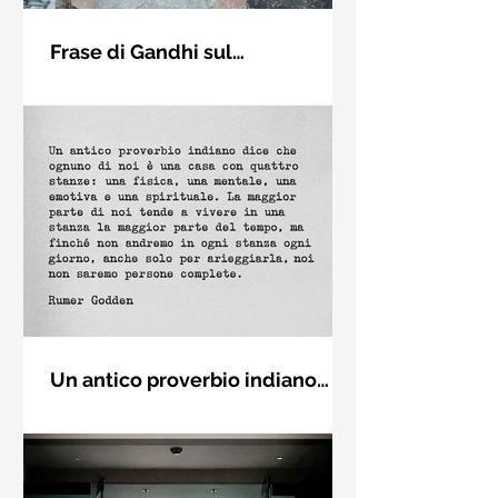
Frase di Gandhi sul
cambiamento: "Sii il
Sii il cambiamento che vuoi vedere
cambiamento che vuoi vedere
nel mondo. Mahatma Gandhi
nel mondo" - Frasi sui muri
Un antico proverbio indiano
dice che ognuno di noi è una
Un antico proverbio indiano dice che
casa con quattro stanze - Frasi
ognuno di noi è una casa con quattro
con la macchina per scrivere
stanze: una fisica, una mentale, una
emotiva e una (...)