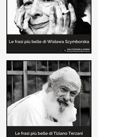
Le frasi più belle delle poesie di
Wisława Szymborska
In questa pagina sono raccolte le
migliori frasi brevi tratte dalle poesie
di Wisława Szymborska sull'amore e
sulla vita