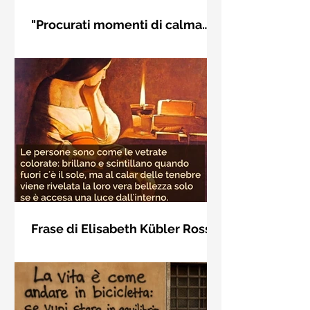
"Procurati momenti di calma
interiore" di Rudolf Steiner
Frase di Rudolf Steiner: "Procurati
momenti di calma interiore e in questi
momenti impara a distinguere
l'essenziale dal non essenziale"
Frase di Elisabeth Kübler Ross
sulla bellezza interiore delle
Le persone sono come le vetrate
persone
colorate: brillano e scintillano quando
fuori c'è il sole, ma al calar delle
tenebre viene rivelata la loro vera