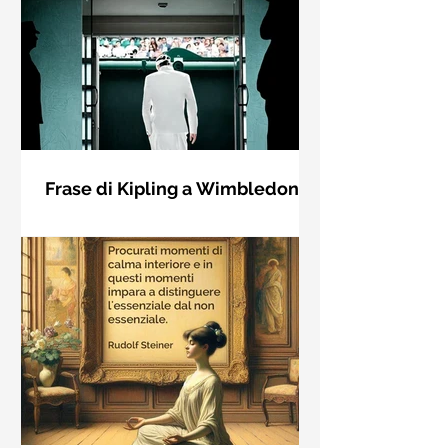
Frase di Kipling a Wimbledon:
"Se puoi incontrare il Trionfo e il
Se riuscirai a confrontarti con Trionfo
Disastro..."
e Rovina e trattare allo stesso modo
questi due impostori. Rudyard
Kipling, Se