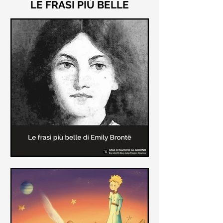
LE FRASI PIÙ BELLE
Le frasi più belle di "Cime
Tempestose" di Emily Brontë
"Cime Tempestose" rimane l'unico
romanzo scritto da Emily Brontë