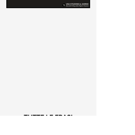
Le frasi più belle di Tiziano
Terzani
Raccolta delle frasi più belle di
Tiziano Terzani tratte dai suoi libri
come "La mia fine è il mio inizio" e "Un
indovino mi disse"
TUTTE LE FRASI