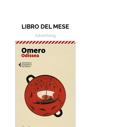
Frasi illustrate
per scrivere
LIBRO DEL MESE
Advertising