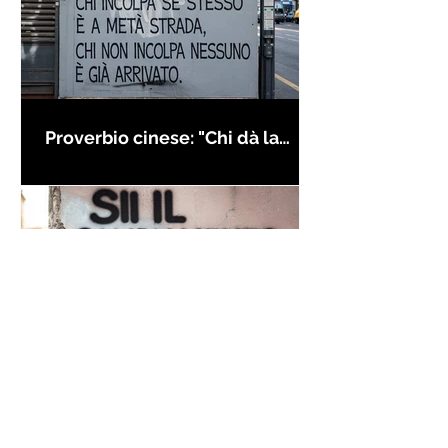
Proverbio cinese: "Chi dà la
colpa agli altri..." - Frasi sui muri
Frase di Gandhi sul