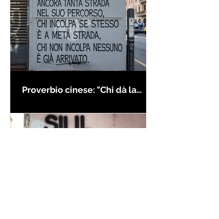
Proverbio cinese: "Chi dà la
colpa agli altri..." - Frasi sui muri