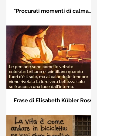
"Procurati momenti di calma
interiore" di Rudolf Steiner
Frase di Rudolf Steiner: "Procurati
momenti di calma interiore e in questi
momenti impara a distinguere
l'essenziale dal non essenziale"
Frase di Elisabeth Kübler Ross
sulla bellezza interiore delle
Le persone sono come le vetrate
persone
colorate: brillano e scintillano quando
fuori c'è il sole, ma al calar delle
tenebre viene rivelata la loro vera