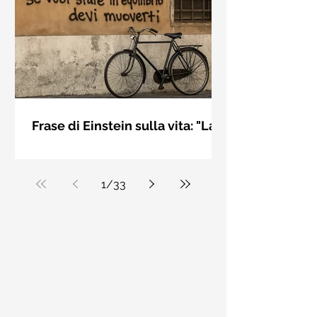
bellezza solo se è accesa una luce
dall'interno. Elisabeth Kübler Ross
Frase di Einstein sulla vita: "La
vita è come andare in
La vita è come andare in bicicletta: se
bicicletta..." - Frasi sui muri
vuoi stare in equilibrio devi muoverti.
Albert Einstein
1
/
33