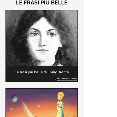
LE FRASI PIÙ BELLE
Le frasi più belle di "Cime
Tempestose" di Emily Brontë
"Cime Tempestose" rimane l'unico
romanzo scritto da Emily Brontë