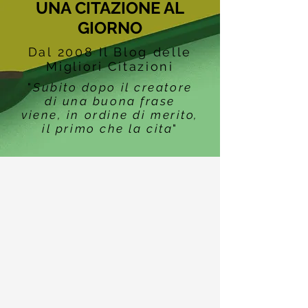
UNA CITAZIONE AL
GIORNO
Dal 2008 Il Blog delle
Migliori Citazioni
"
Subito dopo il creatore
di una buona frase
viene, in ordine di merito,
il primo che la cita
"