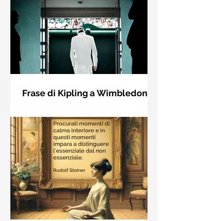
Frase di Kipling a Wimbledon:
"Se puoi incontrare il Trionfo e il
Se riuscirai a confrontarti con Trionfo
Disastro..."
e Rovina e trattare allo stesso modo
questi due impostori. Rudyard
Kipling, Se