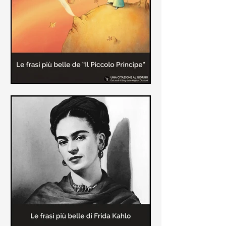
causa la tubercolosi che le tolse la
vita ad appena 30 anni (...)
Le frasi più belle de "Il piccolo
principe" di Antoine de Saint-
Exupèry
Raccolta delle frasi più belle del
Piccolo Principe che trasmettono il
messaggio più significativo: le cose
più importanti della vita (...)