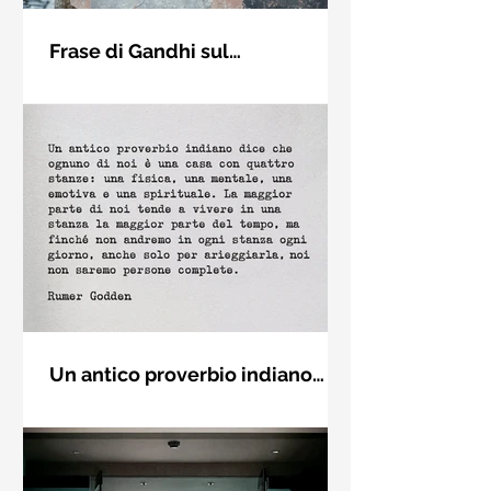
Frase di Gandhi sul
cambiamento: "Sii il
Sii il cambiamento che vuoi vedere
cambiamento che vuoi vedere
nel mondo. Mahatma Gandhi
nel mondo" - Frasi sui muri
Un antico proverbio indiano
dice che ognuno di noi è una
Un antico proverbio indiano dice che
casa con quattro stanze - Frasi
ognuno di noi è una casa con quattro
con la macchina per scrivere
stanze: una fisica, una mentale, una
emotiva e una (...)