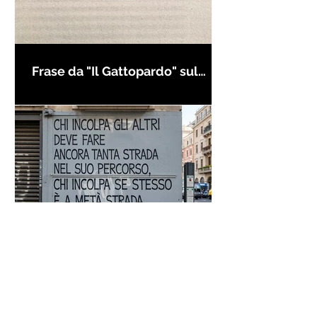
Frase da "Il Gattopardo" sul
cambiamento - Frasi in esergo
Proverbio cinese: "Chi dà la
colpa agli altri..." - Frasi sui muri