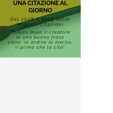
UNA CITAZIONE AL
GIORNO
Dal 2008 Il Blog delle
Migliori Citazioni
"
Subito dopo il creatore
di una buona frase
viene, in ordine di merito,
il primo che la cita
"