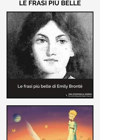
LE FRASI PIÙ BELLE
Le frasi più belle di "Cime
Tempestose" di Emily Brontë
"Cime Tempestose" rimane l'unico
romanzo scritto da Emily Brontë