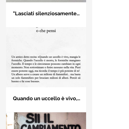
"Lasciati silenziosamente
condurre..." di Rumi - Frasi con
Frase di Gialal al-Din Rumi. "Lasciati
la macchina per scrivere
silenziosamente condurre dalla
strana forza di ciò che ami davvero,
non ti porterà fuori strada"
Quando un uccello è vivo,
mangia le formiche - Karma del
Un antico detto recita: «Quando un
tempo - Frasi dai libri
uccello è vivo, mangia le formiche.
Quando l’uccello è morto, le formiche
mangiano l’uccello. Il (...)