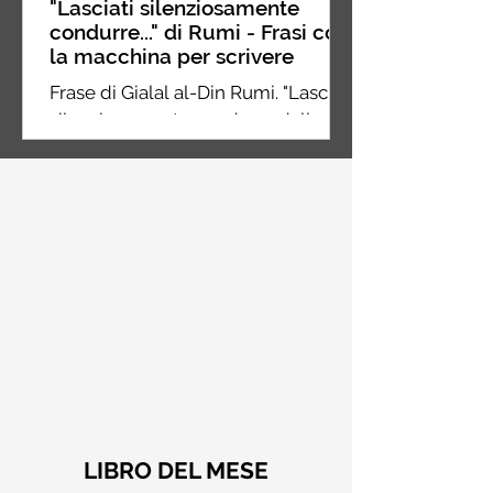
"Lasciati silenziosamente
condurre..." di Rumi - Frasi con
la macchina per scrivere
Frase di Gialal al-Din Rumi. "Lasciati
silenziosamente condurre dalla
strana forza di ciò che ami davvero,
non ti porterà fuori strada"
LIBRO DEL MESE