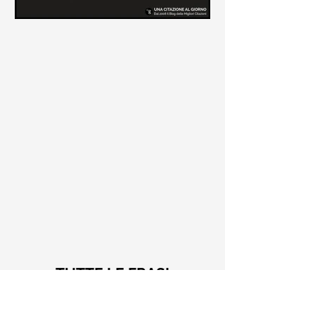
Le frasi più belle di Tiziano
Terzani
Raccolta delle frasi più belle di
Tiziano Terzani tratte dai suoi libri
come "La mia fine è il mio inizio" e "Un
indovino mi disse"
TUTTE LE FRASI