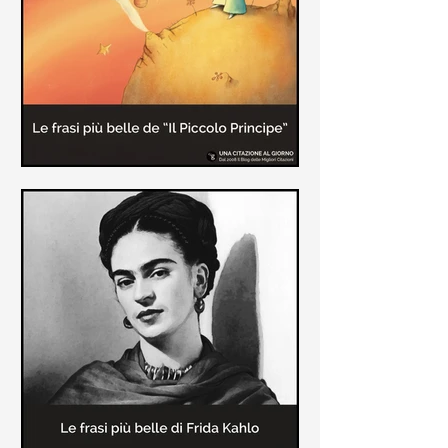
causa la tubercolosi che le tolse la
vita ad appena 30 anni (...)
Le frasi più belle de "Il piccolo
principe" di Antoine de Saint-
Exupèry
Raccolta delle frasi più belle del
Piccolo Principe che trasmettono il
messaggio più significativo: le cose
più importanti della vita (...)