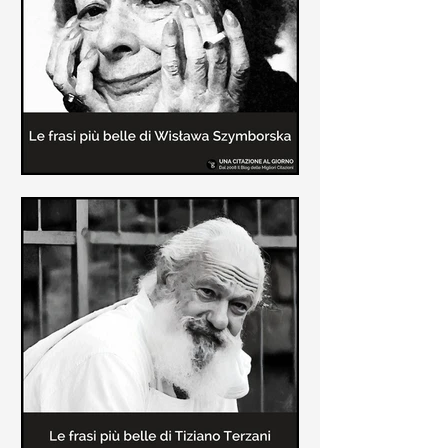
Le frasi più belle delle poesie di
Wisława Szymborska
In questa pagina sono raccolte le
migliori frasi brevi tratte dalle poesie
di Wisława Szymborska sull'amore e
sulla vita