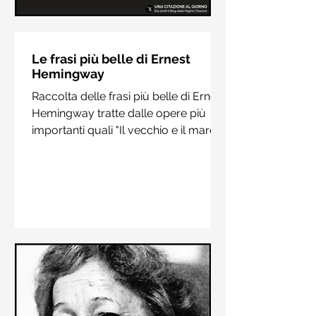
Le frasi più belle di Hermann
Hesse
Le frasi più belle di Ernest
Hemingway
Raccolta delle frasi più belle di
Raccolta delle frasi più belle di Ernest
Hermann Hesse estrapolate dai suoi
Hemingway tratte dalle opere più
libri più importanti come "Siddharta",
importanti quali "Il vecchio e il mare",
"Sull'amore" e "Demian"
"Addio alle armi"