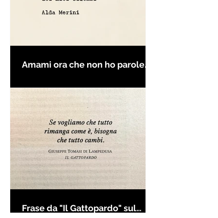
Amami ora che non ho parole
per farti innamorare - Frasi con
la macchina per scrivere
Frase da "Il Gattopardo" sul