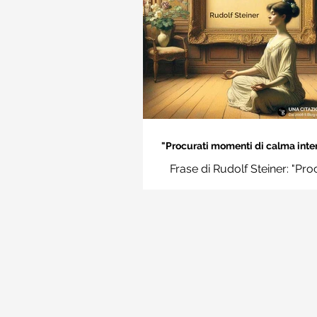
"Procurati momenti di calma inter
Rudolf Steiner
Frase di Rudolf Steiner: "Pro
momenti di calma interiore e i
momenti impara a disting
l'essenziale dal non essenzi