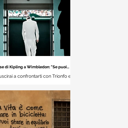
se di Kipling a Wimbledon: "Se puoi
incontrare il Trionfo e il Disastro..."
uscirai a confrontarti con Trionfo e
vina e trattare allo stesso modo
ue impostori. Rudyard Kipling,
Se