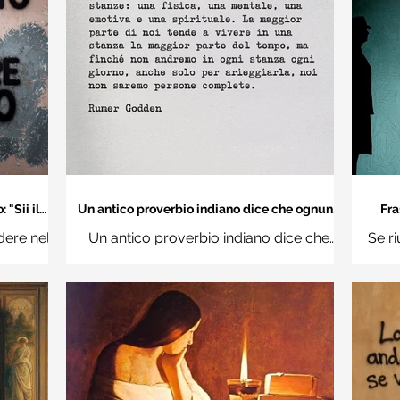
"Sii il
Un antico proverbio indiano dice che ognuno
Fra
 mondo" -
di noi è una casa con quattro stanze - Frasi
dere nel
Un antico proverbio indiano dice che
Se ri
con la macchina per scrivere
hi
ognuno di noi è una casa con quattro
Ro
stanze: una fisica, una mentale, una
questi d
emotiva e una (...)