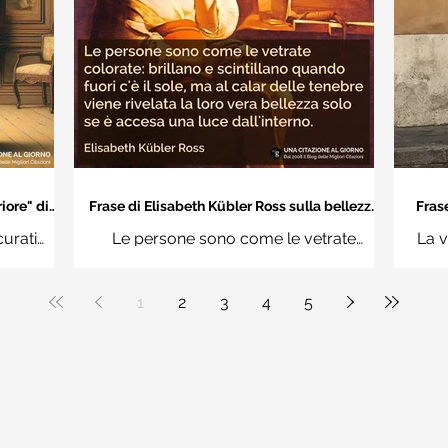
iore" di
Frase di Elisabeth Kübler Ross sulla bellezza
Frase
interiore delle persone
an
curati
Le persone sono come le vetrate
La v
n questi
colorate: brillano e scintillano quando
vuoi
uere
fuori c'è il sole, ma al calar delle tenebre
1
2
3
4
5
ale"
viene rivelata la loro vera bellezza solo
se è accesa una luce dall'interno.
Elisabeth Kübler Ross