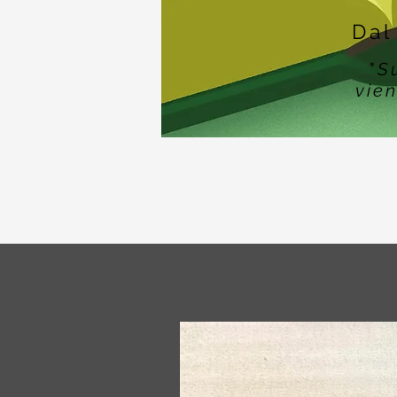
Dal
"
S
vien