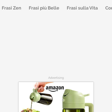
Frasi Zen
Frasi più Belle
Frasi sulla Vita
Con
Advertising