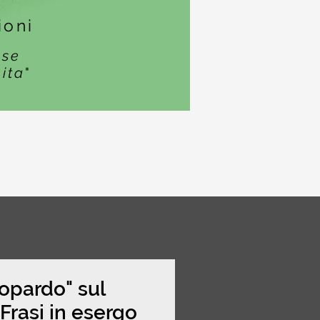
ioni
ase
cita
"
topardo" sul
rasi in esergo