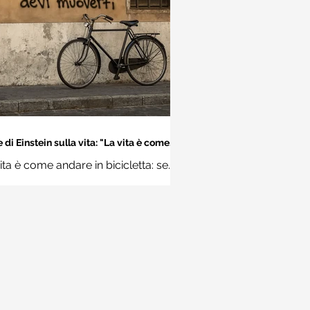
 di Einstein sulla vita: "La vita è come
dare in bicicletta..." - Frasi sui muri
ita è come andare in bicicletta: se
 stare in equilibrio devi muoverti.
Albert Einstein