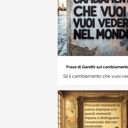
Frase di Gandhi sul cambiamento: 
cambiamento che vuoi vedere nel
Sii il cambiamento che vuoi ve
Frasi sui muri
mondo. Mahatma Gand