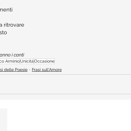
.
imenti
a ritrovare
isto
anno i canti
co Arminio
Unicità
Occasione
si delle Poesie
Frasi sull'Amore