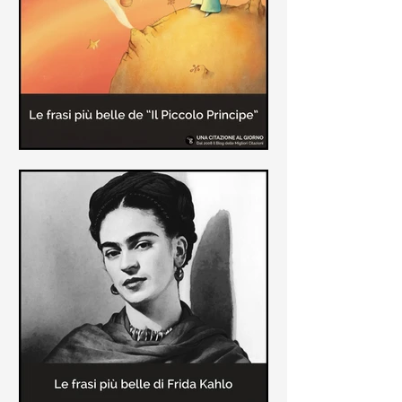
causa la tubercolosi che le tolse la
vita ad appena 30 anni (...)
Le frasi più belle de "Il piccolo
principe" di Antoine de Saint-
Exupèry
Raccolta delle frasi più belle del
Piccolo Principe che trasmettono il
messaggio più significativo: le cose
più importanti della vita (...)