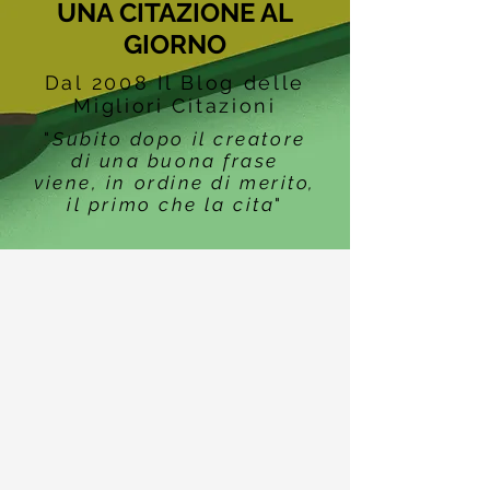
UNA CITAZIONE AL
GIORNO
Dal 2008 Il Blog delle
Migliori Citazioni
"
Subito dopo il creatore
di una buona frase
viene, in ordine di merito,
il primo che la cita
"