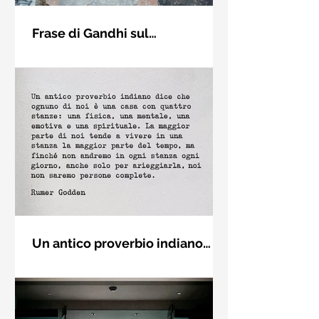
Frase di Gandhi sul
cambiamento: "Sii il
Sii il cambiamento che vuoi vedere
cambiamento che vuoi vedere
nel mondo. Mahatma Gandhi
nel mondo" - Frasi sui muri
Un antico proverbio indiano
dice che ognuno di noi è una
Un antico proverbio indiano dice che
casa con quattro stanze - Frasi
ognuno di noi è una casa con quattro
con la macchina per scrivere
stanze: una fisica, una mentale, una
emotiva e una (...)