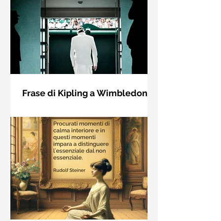
Frase di Kipling a Wimbledon:
"Se puoi incontrare il Trionfo e il
Se riuscirai a confrontarti con Trionfo
Disastro..."
e Rovina e trattare allo stesso modo
questi due impostori. Rudyard
Kipling, Se