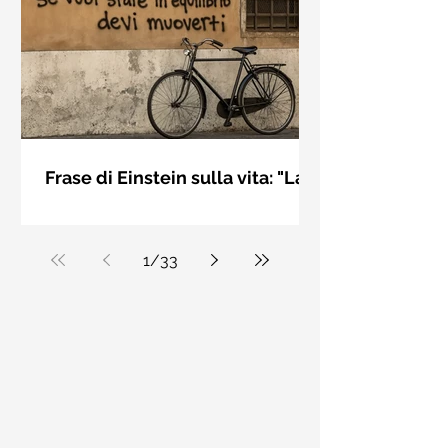
bellezza solo se è accesa una luce
dall'interno. Elisabeth Kübler Ross
Frase di Einstein sulla vita: "La
vita è come andare in
La vita è come andare in bicicletta: se
bicicletta..." - Frasi sui muri
vuoi stare in equilibrio devi muoverti.
Albert Einstein
1
/
33