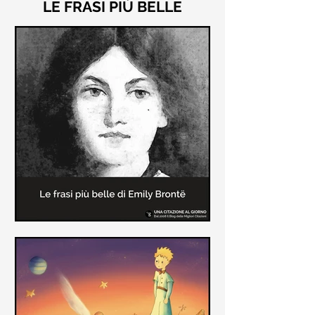
LE FRASI PIÙ BELLE
Le frasi più belle di "Cime
Tempestose" di Emily Brontë
"Cime Tempestose" rimane l'unico
romanzo scritto da Emily Brontë