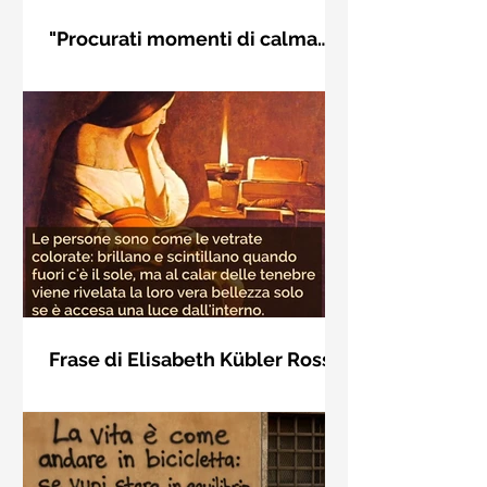
"Procurati momenti di calma
interiore" di Rudolf Steiner
Frase di Rudolf Steiner: "Procurati
momenti di calma interiore e in questi
momenti impara a distinguere
l'essenziale dal non essenziale"
Frase di Elisabeth Kübler Ross
sulla bellezza interiore delle
Le persone sono come le vetrate
persone
colorate: brillano e scintillano quando
fuori c'è il sole, ma al calar delle
tenebre viene rivelata la loro vera