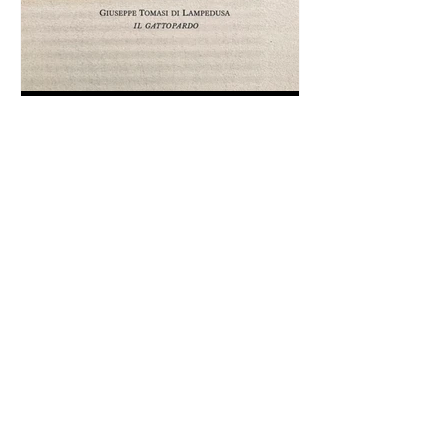
Frase da "Il Gattopardo" sul
cambiamento - Frasi in esergo
Proverbio cinese: "Chi dà la
colpa agli altri..." - Frasi sui muri