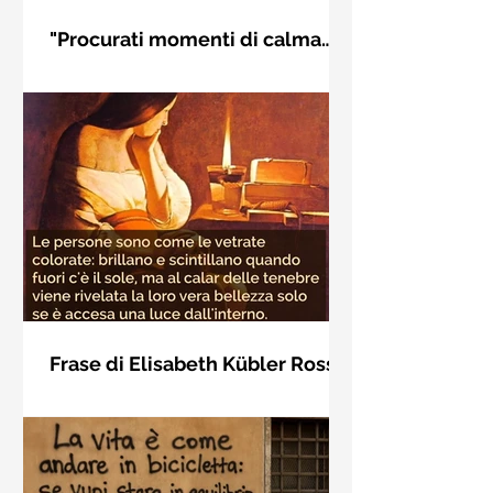
"Procurati momenti di calma
interiore" di Rudolf Steiner
Frase di Rudolf Steiner: "Procurati
momenti di calma interiore e in questi
momenti impara a distinguere
l'essenziale dal non essenziale"
Frase di Elisabeth Kübler Ross
sulla bellezza interiore delle
Le persone sono come le vetrate
persone
colorate: brillano e scintillano quando
fuori c'è il sole, ma al calar delle
tenebre viene rivelata la loro vera