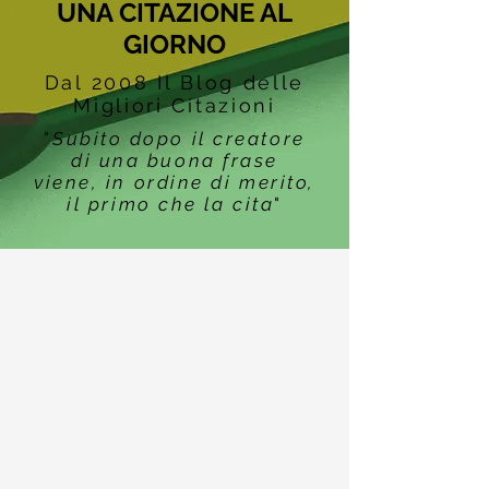
UNA CITAZIONE AL
GIORNO
Dal 2008 Il Blog delle
Migliori Citazioni
"
Subito dopo il creatore
di una buona frase
viene, in ordine di merito,
il primo che la cita
"