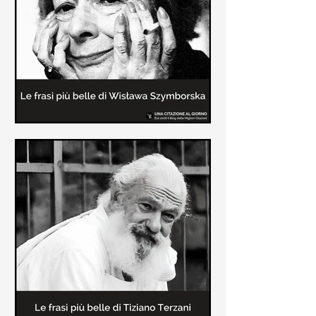
Le frasi più belle delle poesie di
Wisława Szymborska
In questa pagina sono raccolte le
migliori frasi brevi tratte dalle poesie
di Wisława Szymborska sull'amore e
sulla vita