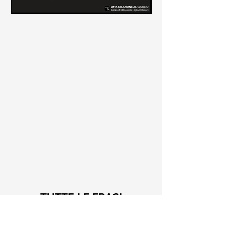
Le frasi più belle di Tiziano
Terzani
Raccolta delle frasi più belle di
Tiziano Terzani tratte dai suoi libri
come "La mia fine è il mio inizio" e "Un
indovino mi disse"
TUTTE LE FRASI