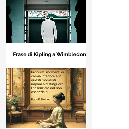
Frase di Kipling a Wimbledon:
"Se puoi incontrare il Trionfo e il
Se riuscirai a confrontarti con Trionfo
Disastro..."
e Rovina e trattare allo stesso modo
questi due impostori. Rudyard
Kipling, Se