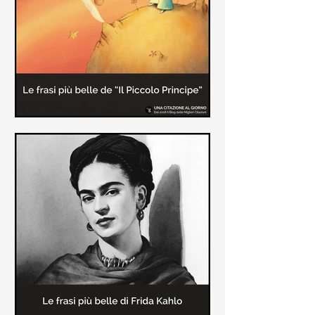
causa la tubercolosi che le tolse la
vita ad appena 30 anni (...)
Le frasi più belle de "Il piccolo
principe" di Antoine de Saint-
Exupèry
Raccolta delle frasi più belle del
Piccolo Principe che trasmettono il
messaggio più significativo: le cose
più importanti della vita (...)