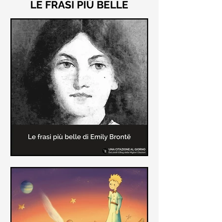
LE FRASI PIÙ BELLE
Le frasi più belle di "Cime
Tempestose" di Emily Brontë
"Cime Tempestose" rimane l'unico
romanzo scritto da Emily Brontë