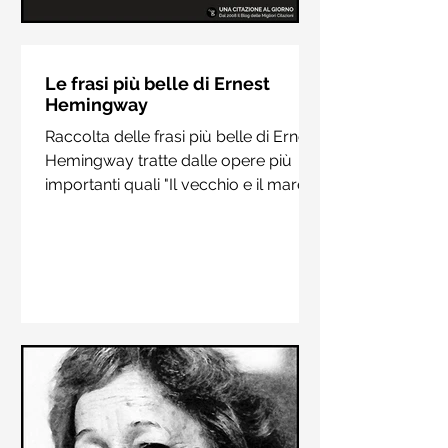
Le frasi più belle di Hermann
Hesse
Le frasi più belle di Ernest
Hemingway
Raccolta delle frasi più belle di
Raccolta delle frasi più belle di Ernest
Hermann Hesse estrapolate dai suoi
Hemingway tratte dalle opere più
libri più importanti come "Siddharta",
importanti quali "Il vecchio e il mare",
"Sull'amore" e "Demian"
"Addio alle armi"