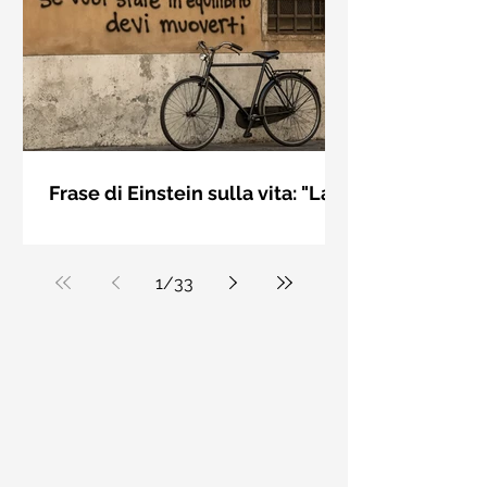
bellezza solo se è accesa una luce
dall'interno. Elisabeth Kübler Ross
Frase di Einstein sulla vita: "La
vita è come andare in
La vita è come andare in bicicletta: se
bicicletta..." - Frasi sui muri
vuoi stare in equilibrio devi muoverti.
Albert Einstein
1
/
33