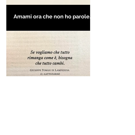
Amami ora che non ho parole
per farti innamorare - Frasi con
la macchina per scrivere
Frase da "Il Gattopardo" sul
cambiamento - Frasi in esergo