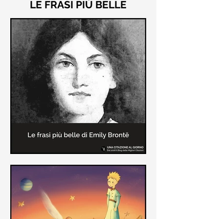
LE FRASI PIÙ BELLE
Le frasi più belle di "Cime
Tempestose" di Emily Brontë
"Cime Tempestose" rimane l'unico
romanzo scritto da Emily Brontë