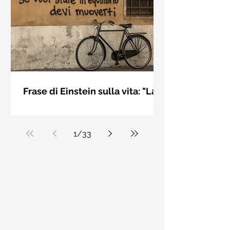
bellezza solo se è accesa una luce
dall'interno. Elisabeth Kübler Ross
Frase di Einstein sulla vita: "La
vita è come andare in
La vita è come andare in bicicletta: se
bicicletta..." - Frasi sui muri
vuoi stare in equilibrio devi muoverti.
Albert Einstein
1
/
33