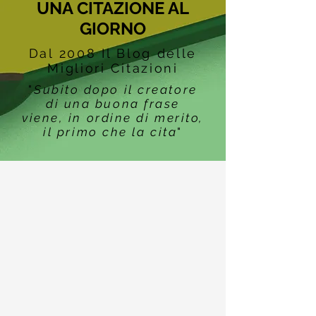
UNA CITAZIONE AL
GIORNO
Dal 2008 Il Blog delle
Migliori Citazioni
"
Subito dopo il creatore
di una buona frase
viene, in ordine di merito,
il primo che la cita
"