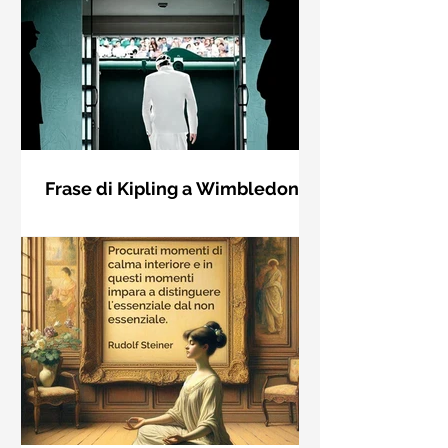
Frase di Kipling a Wimbledon:
"Se puoi incontrare il Trionfo e il
Se riuscirai a confrontarti con Trionfo
Disastro..."
e Rovina e trattare allo stesso modo
questi due impostori. Rudyard
Kipling, Se