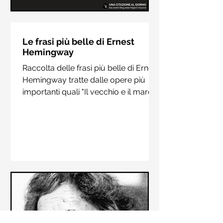
Le frasi più belle di Hermann
Hesse
Le frasi più belle di Ernest
Hemingway
Raccolta delle frasi più belle di
Raccolta delle frasi più belle di Ernest
Hermann Hesse estrapolate dai suoi
Hemingway tratte dalle opere più
libri più importanti come "Siddharta",
importanti quali "Il vecchio e il mare",
"Sull'amore" e "Demian"
"Addio alle armi"