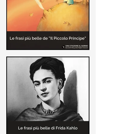
causa la tubercolosi che le tolse la
vita ad appena 30 anni (...)
Le frasi più belle de "Il piccolo
principe" di Antoine de Saint-
Exupèry
Raccolta delle frasi più belle del
Piccolo Principe che trasmettono il
messaggio più significativo: le cose
più importanti della vita (...)