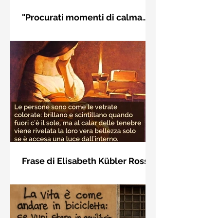
"Procurati momenti di calma
interiore" di Rudolf Steiner
Frase di Rudolf Steiner: "Procurati
momenti di calma interiore e in questi
momenti impara a distinguere
l'essenziale dal non essenziale"
Frase di Elisabeth Kübler Ross
sulla bellezza interiore delle
Le persone sono come le vetrate
persone
colorate: brillano e scintillano quando
fuori c'è il sole, ma al calar delle
tenebre viene rivelata la loro vera