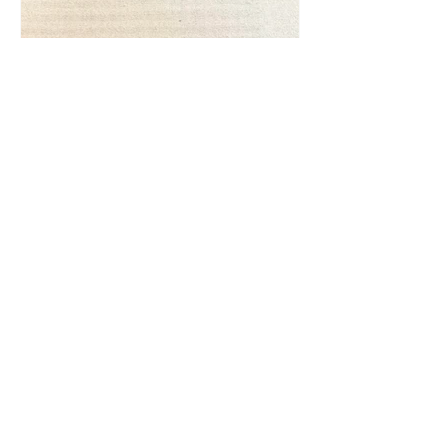
Frase da "Il Gattopardo" sul
cambiamento - Frasi in esergo