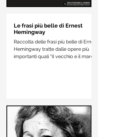
Le frasi più belle di Hermann
Hesse
Le frasi più belle di Ernest
Hemingway
Raccolta delle frasi più belle di
Raccolta delle frasi più belle di Ernest
Hermann Hesse estrapolate dai suoi
Hemingway tratte dalle opere più
libri più importanti come "Siddharta",
importanti quali "Il vecchio e il mare",
"Sull'amore" e "Demian"
"Addio alle armi"