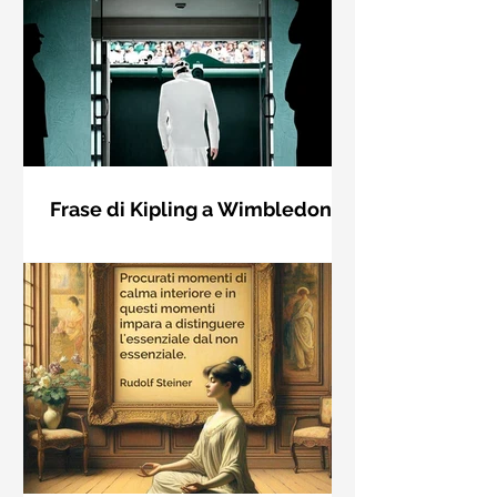
Frase di Kipling a Wimbledon:
"Se puoi incontrare il Trionfo e il
Se riuscirai a confrontarti con Trionfo
Disastro..."
e Rovina e trattare allo stesso modo
questi due impostori. Rudyard
Kipling, Se