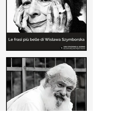
Le frasi più belle delle poesie di
Wisława Szymborska
In questa pagina sono raccolte le
migliori frasi brevi tratte dalle poesie
di Wisława Szymborska sull'amore e
sulla vita