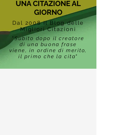
UNA CITAZIONE AL
GIORNO
Dal 2008 Il Blog delle
Migliori Citazioni
"
Subito dopo il creatore
di una buona frase
viene, in ordine di merito,
il primo che la cita
"