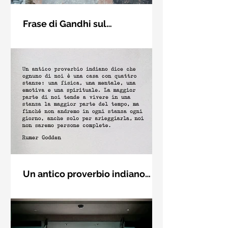
Frase di Gandhi sul
cambiamento: "Sii il
Sii il cambiamento che vuoi vedere
cambiamento che vuoi vedere
nel mondo. Mahatma Gandhi
nel mondo" - Frasi sui muri
Un antico proverbio indiano
dice che ognuno di noi è una
Un antico proverbio indiano dice che
casa con quattro stanze - Frasi
ognuno di noi è una casa con quattro
con la macchina per scrivere
stanze: una fisica, una mentale, una
emotiva e una (...)