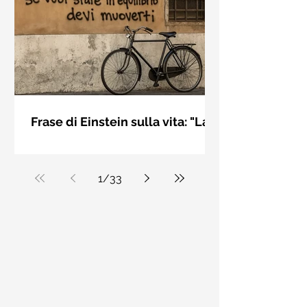
bellezza solo se è accesa una luce
dall'interno. Elisabeth Kübler Ross
Frase di Einstein sulla vita: "La
vita è come andare in
La vita è come andare in bicicletta: se
bicicletta..." - Frasi sui muri
vuoi stare in equilibrio devi muoverti.
Albert Einstein
1
/
33