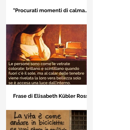
"Procurati momenti di calma
interiore" di Rudolf Steiner
Frase di Rudolf Steiner: "Procurati
momenti di calma interiore e in questi
momenti impara a distinguere
l'essenziale dal non essenziale"
Frase di Elisabeth Kübler Ross
sulla bellezza interiore delle
Le persone sono come le vetrate
persone
colorate: brillano e scintillano quando
fuori c'è il sole, ma al calar delle
tenebre viene rivelata la loro vera