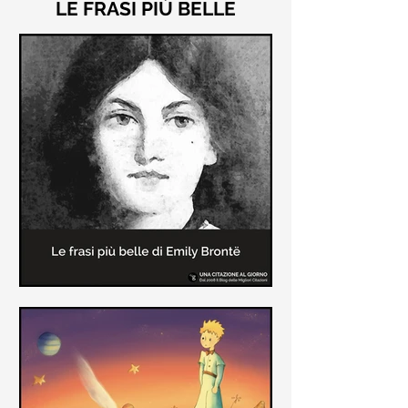
LE FRASI PIÙ BELLE
Le frasi più belle di "Cime
Tempestose" di Emily Brontë
"Cime Tempestose" rimane l'unico
romanzo scritto da Emily Brontë