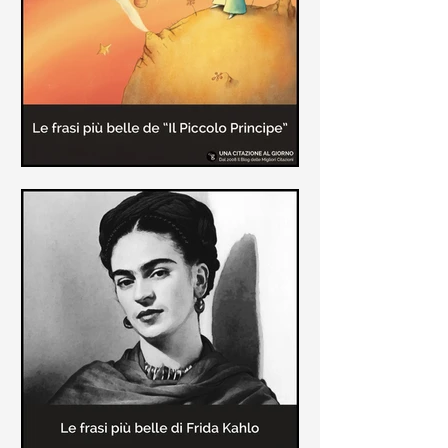
causa la tubercolosi che le tolse la
vita ad appena 30 anni (...)
Le frasi più belle de "Il piccolo
principe" di Antoine de Saint-
Exupèry
Raccolta delle frasi più belle del
Piccolo Principe che trasmettono il
messaggio più significativo: le cose
più importanti della vita (...)