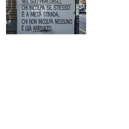
Proverbio cinese: "Chi dà la
colpa agli altri..." - Frasi sui muri